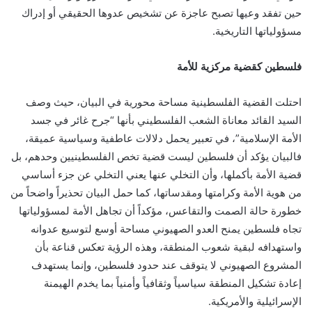
حين تفقد وعيها تصبح عاجزة عن تشخيص عدوها الحقيقي أو إدراك
مسؤولياتها التاريخية.
فلسطين كقضية مركزية للأمة
احتلت القضية الفلسطينية مساحة محورية في البيان، حيث وصف
السيد القائد معاناة الشعب الفلسطيني بأنها “جرح غائر في جسد
الأمة الإسلامية”، في تعبير يحمل دلالات عاطفية وسياسية عميقة،
فالبيان يؤكد أن فلسطين ليست قضية تخص الفلسطينيين وحدهم، بل
قضية الأمة بأكملها، وأن التخلي عنها يعني التخلي عن جزء أساسي
من هوية الأمة وكرامتها ومقدساتها، كما حمل البيان تحذيراً واضحاً من
خطورة حالة الصمت والتقاعس، مؤكداً أن تجاهل الأمة لمسؤولياتها
تجاه فلسطين يمنح العدو الصهيوني مساحة أوسع لتوسيع عدوانه
واستهدافه لبقية شعوب المنطقة، وهذه الرؤية تعكس قناعة بأن
المشروع الصهيوني لا يتوقف عند حدود فلسطين، وإنما يستهدف
إعادة تشكيل المنطقة سياسياً وثقافياً وأمنياً بما يخدم الهيمنة
الإسرائيلية والأمريكية.