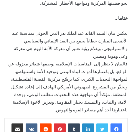
نحو قضيتها المركزية ومواجهة الأخطار المشتركة.
ختاما ..
يعكس بيان السيد القائد عبدالملك بدر الدين الحوثي بمناسبة عيد
الأضحى المبارك خطاباً يجمع بين البعد الإيماني والسياسي
والاستراتيجي، ويقدّم رؤية تعتبر أن معركة الأمة اليوم هي معركة
وعي وهوية ومصير،
فالبيان لا ينظر إلى المناسبات الإسلامية بوصفها شعائر معزولة عن
الواقع، بل باعتبارها أدوات لبناء الوعي وتوحيد الأمة واستنهاضها
لمواجهة التحديات الكبرى، كما يرسّخ مركزية القضية الفلسطينية،
ويحذّر من المشروع الصهيوني الأمريكي الهادف إلى إعادة تشكيل
المنطقة، مؤكداً أن مواجهة هذه التحديات تتطلب الوعي، ووحدة
الأمة، والثبات، والتمسك بخيار المقاومة، وتعزيز الأخوة الإسلامية
باعتبارها أحد أهم مصادر القوة والنهوض.
لينكدإن
‏Tumblr
بينتيريست
‏Reddit
‏VKontakte
مشاركة عبر البريد