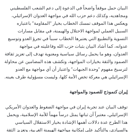
البيان حمل موقفاً واضحاً في الدعوة إلى دعم الشعب الفلسطيني
ومجاهديه، وكذلك دعم حزب الله في مواجهة العدوان الإسرائيلي،
ويعكس هذا الموقف تمسك الخطاب بخيار “المقاومة” باعتباره
السبيل العملي لمواجهة الاحتلال والهيمنة، في مقابل مسارات
التسوية والتطبيع التي يعتبرها الخطاب سبباً في تجرؤ العدو وتوسيع
عدوانه، كما أشاد البيان بثبات حزب الله وفاعليته في مواجهة
العدوان، وهو ما يحمل رسائل سياسية ومعنوية تهدف إلى تعزيز ثقافة
الصمود والثقة بخيارات المواجهة، وتكشف هذه المضامين عن محاولة
لترسيخ مفهوم “وحدة الجبهات” واعتبار أن أي مواجهة مع العدو
الإسرائيلي هي معركة تخص الأمة كلها، وليست مسؤولية طرف بعينه.
إيران كنموذج للصمود والمواجهة
توقف البيان عند تجربة إيران في مواجهة الضغوط والعدوان الأمريكي
الإسرائيلي، معتبراً أن ثباتها يمثل درساً مهماً للأمة الإسلامية، ويحمل
هذا الطرح عدة دلالات أهمها الإشادة بخيار الاستقلال السياسي
والسيادي، والتأكيد على إمكانية مواجهة الهيمنة الغربية، وتعزيز الثقة