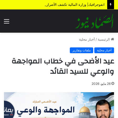
انفوجرافيك| وزارة المالية تكشف الأضرار الناتجة عن العدوان والحصار خلال 12 عاماً
الق
الرئيسية
/
أخبار محلية
أخبار محلية
ملفات وتقارير
عيد الأضحى في خطاب المواجهة
والوعي للسيد القائد
26 مايو، 2026