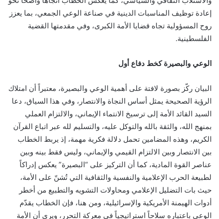
والاستلاب الثقافي والسياسي، كما يعكس الخطاب اتجاهاً واضحاً نحو
إعادة توظيف المناسبات الدينية في صناعة الوعي الجمعي، بما يعزز
روح المسؤولية تجاه قضايا الأمة الكبرى، وفي مقدمتها القضية
الفلسطينية.
الوعي والبصيرة كخط دفاع أول
البيان ركّز بصورة لافتة على أهمية الوعي والبصيرة، معتبراً أن امتلاك
الرؤية الصحيحة يمثل أساس النجاة والانتصار، وفي هذا السياق، دعا
السيد القائد الأمة إلى ترسيخ الانتماء الإيماني، والالتزام العملي
بمنهج الله، والثقة بالله والتوكل عليه، والتسليم لله عبر اتباع القرآن
الكريم، وهذه المضامين تحمل دلالة فكرية مهمة، إذ يربط الخطاب
بين الانتصار وبين الالتزام القيمي والإيماني، وليس فقط بينه وبين
عناصر القوة المادية، كما أن التركيز على “البصيرة” يعكس إدراكاً
لطبيعة الحرب الإعلامية والنفسية والثقافية التي تُشنّ على الأمة،
حيث بات التضليل الإعلامي ومحاولات التشويه والتطبيع من أخطر
أدوات الهيمنة الأمريكية والإسرائيلية، ومن هنا، فإن الخطاب يقدّم
الوعي باعتباره سلاحاً استراتيجياً في معركة التحرر، ويرى أن الأمة