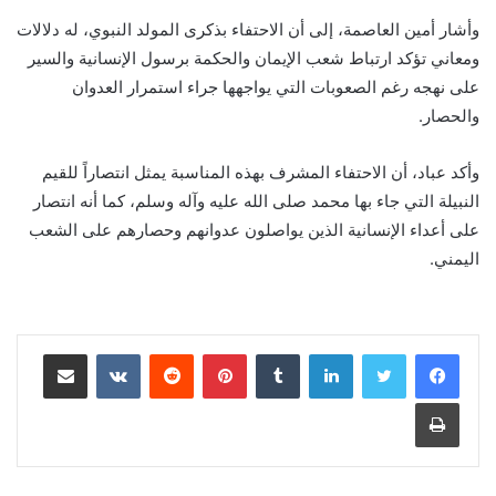
وأشار أمين العاصمة، إلى أن الاحتفاء بذكرى المولد النبوي، له دلالات
ومعاني تؤكد ارتباط شعب الإيمان والحكمة برسول الإنسانية والسير
على نهجه رغم الصعوبات التي يواجهها جراء استمرار العدوان
والحصار.
وأكد عباد، أن الاحتفاء المشرف بهذه المناسبة يمثل انتصاراً للقيم
النبيلة التي جاء بها محمد صلى الله عليه وآله وسلم، كما أنه انتصار
على أعداء الإنسانية الذين يواصلون عدوانهم وحصارهم على الشعب
اليمني.
لينكدإن
‏Tumblr
بينتيريست
‏Reddit
‏VKontakte
مشاركة عبر البريد
طباعة