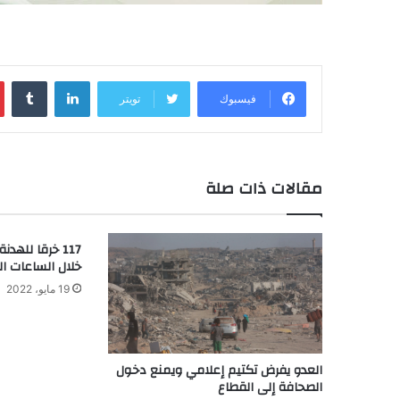
لينكدإن
‏Tumblr
فيسبوك
تويتر
مقالات ذات صلة
117 خرقا للهد
خلال الساعات ال
19 مايو، 2022
العدو يفرض تكتيم إعلامي ويمنع دخول
الصحافة إلى القطاع