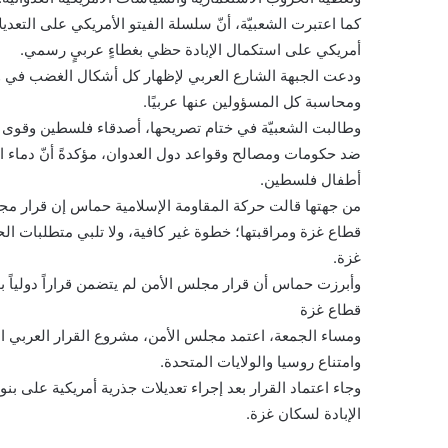
كما اعتبرت الشعبيّة، أنّ سلسلة الفيتو الأمريكي على التعديل
أمريكي على استكمال الإبادة حظي بغطاءٍ عربيٍ رسمي.
ودعت الجبهة الشارع العربي لإظهار كل أشكال الغضب في وج
ومحاسبة كل المسؤولين عنها عربيًا.
وطالبت الشعبيّة في ختام تصريحها، أصدقاء فلسطين وقوى ال
ضد حكومات ومصالح وقواعد دول العدوان، مؤكدةً أنّ دماء الأ
أطفال فلسطين.
من جهتها قالت حركة المقاومة الإسلامية حماس إن قرار مج
قطاع غزة ومراقبتها؛ خطوة غير كافية، ولا تلبي متطلبات الح
غزة.
وأبرزت حماس أن قرار مجلس الأمن لم يتضمن قراراً دولياً ب
قطاع غزة
وامتناع روسيا والولايات المتحدة.
وجاء اعتماد القرار بعد إجراء تعديلات جذرية أمريكية على ب
الإبادة لسكان غزة.