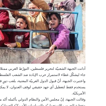
أدانت الجبهة الشعبيّة لتحرير فلسطين، التورّط العربي ممثل
جاء ليشكّل غطاء لاستمرار حرب الإبادة ضد الشعب الفلسط
واعتبرت الجبهة، أنّ قبول الدول العربيّة المعنية، بلعب دو
يستخدم فقط لتعطيل أي جهد حقيقي لوقف العدوان، لا يمكن ت
الأمريكيّة.
وقالت الجبهة، إنّ مجلس الأمن والنظام الدولي بأكمله أكد مجددً
وتغطية الحروب الاستعماريّة والسياسات الأمريكيّة العدوانيّة.