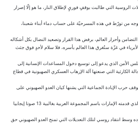
ات الروسية التي طالبت بوقفٍ فوريٍ لإطلاق النار، ما هو إلّا إصرار
ه من تورّط في هذه المسرحيّة على حساب دماء أبناء شعبنا،
تضامن وأحرار العالم، برفض هذا القرار وتصعيد النضال بكل أشكاله
برياء في غزّة ستُغرق هذا العالم بأسره، فلا سلام لأحدٍ فوق جثث
لس الأمن الذي يدعو إلى توسيع دخول المساعدات الإنسانية إلى
الة الكارثية التي صنعتها آلة الإرهاب العسكري الصهيونية في قطاع
وقف حرب الإبادة الجماعية التي يشنها كيان العدو الصهيوني على
ومساء الجمعة، اعتمد مجلس الأمن، مشروع القرار العربي الذي قدمته الإمارات باسم المجموعة العربية بغالبية 13 صوتا إيجابيا
نوده وسط انتقاد روسي لتلك التعديلات التي تمنح العدو الصهيوني حق