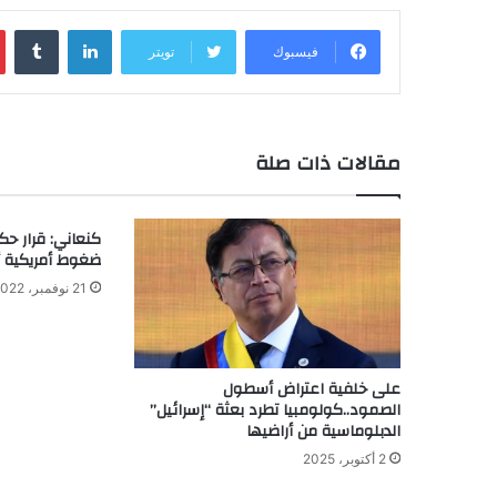
لينكدإن
‏Tumblr
فيسبوك
تويتر
مقالات ذات صلة
كنعاني: قرار حك
ضغوط أمريكية أ
21 نوفمبر، 2022
على خلفية اعتراض أسطول
الصمود..كولومبيا تطرد بعثة “إسرائيل”
الدبلوماسية من أراضيها
2 أكتوبر، 2025