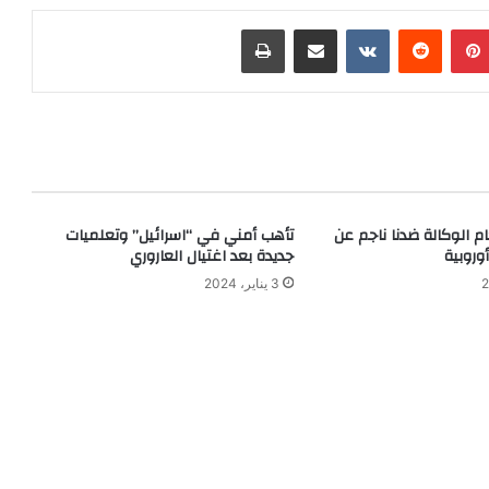
بينتيريست
‏Reddit
‏VKontakte
مشاركة عبر البريد
طباعة
ام الوكالة ضدنا ناجم عن
تأهب أمني في “اسرائيل” وتعلميات
وروبية
جديدة بعد اغتيال العاروري
3 يناير، 2024