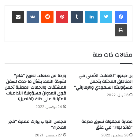
لينكدإن
‏Tumblr
بينتيريست
‏Reddit
‏VKontakte
مشاركة عبر البريد
طباعة
مقالات ذات صلة
بن حبتور: “الانفلات الأمني في
وردنا من صنعاء.. تصريح “هام”
المناطق المحتلة يتحمل
لشركة النفط بشأن ما حدث لسفن
مسؤوليته السعودي والإماراتي”
المشتقات والجهات المعنية تحمل
قوى العدوان مسؤولية التداعيات
6 أبريل، 2022
المترتبة على ذلك (تفاصيل)
24 نوفمبر، 2022
عصابة مجهولة تسرق مدرعة
مجلس النواب يبارك عملية “فجر
“قائد لواء” في عتق
الصحراء”
28 سبتمبر، 2022
27 ديسمبر، 2021