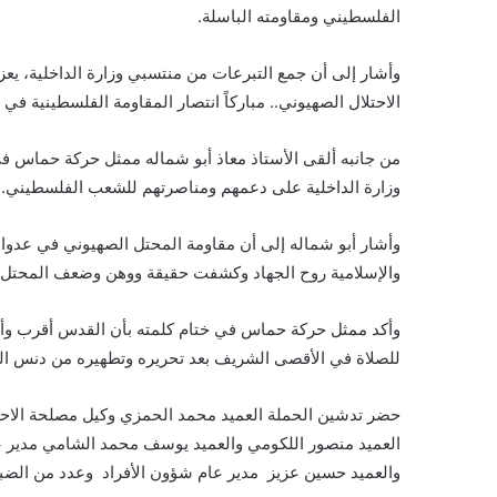
الفلسطيني ومقاومته الباسلة.
وأشار إلى أن جمع التبرعات من منتسبي وزارة الداخلية، ي
الاحتلال الصهيوني.. مباركاً انتصار المقاومة الفلسطينية 
من جانبه ألقى الأستاذ معاذ أبو شماله ممثل حركة حماس 
وزارة الداخلية على دعمهم ومناصرتهم للشعب الفلسطيني.
وأشار أبو شماله إلى أن مقاومة المحتل الصهيوني في عدوا
والإسلامية روح الجهاد وكشفت حقيقة ووهن وضعف المحتل 
وأكد ممثل حركة حماس في ختام كلمته بأن القدس أقرب وأن ا
للصلاة في الأقصى الشريف بعد تحريره وتطهيره من دنس الغ
حضر تدشين الحملة العميد محمد الحمزي وكيل مصلحة الاحوال ا
العميد منصور اللكومي والعميد يوسف محمد الشامي مدير عا
والعميد حسين عزيز مدير عام شؤون الأفراد وعدد من الضباط