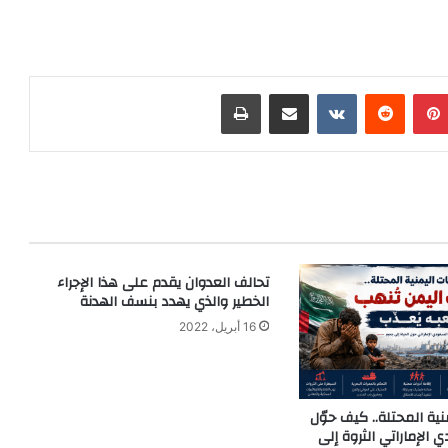
بينتيريست
‏Reddit
‏VKontakte
مشاركة عبر البريد
طباعة
تحالف العدوان يقدم على هذا الإجراء
الخطير والذي يهدد بنسف الهدنة
16 أبريل، 2022
ية المحتلة.. كيف حوّل
 الإماراتي الثروة إلى