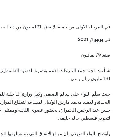
في المرحلة الأولى من حملة الإنفاق: 191مليون من داخلية صنعاء لمجاهدي فلسطين
في
يونيو 1, 2021
صنعاء// يمانيون
تسلّمت لجنة جمع التبرعات لدعم ونصرة القضية الفلسطينية ا
191 مليون ريال يمني.
حيث سلّم اللواء علي سالم الصيفي وكيل وزارة الداخلية للمو
النجدة،والعميد محمد مارش الوكيل المساعد لقطاع الموارد .
حسن عبد الرحمن الحمران، بحضور عضوي اللجنة وممثلي حركة
لتحرير فلسطين خالد خليفة.
وأوضح اللواء الصيفي، أن مبالغ الانفاق التي تم تسليمها ل