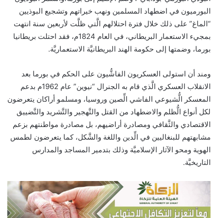
البورميون في اضطهاد المسلمين ونهب خيراتهم وتشجيع البوذيين
“الماغ” على ذلك خلال فترة احتلالهم الَّتي ظلَّت لأربعين سنة انتهت
بمجيء الاستعمار البريطاني، في العام 1824م، فقد احتلت بريطانيا
بورما، وضمتها إلى حكومة الهند البريطانيَّة الاستعماريَّة.
ومند أن استولى العسكريون الفاشُّيون على الحكم في بورما بعد
الانقلاب العسكري الَّذي قام به الجنرال “نيوين” عام 1962م بدعم
المعسكر الُّشيوعي الفاشي الِّصين وروسيا، ومسلمو أراكان يتعرضون
لكل أنواع الُّظلم والاضطهاد من القتل والتَّهجير والتَّشريد والتَّضييق
الاقتصادي والثَّقافي ومصادرة أراضيهم، بل مصادرة مواطنتهم بزعم
مشابهتهم للبنغاليين في الِّدين واللغة والشَّكل، كما يتعرضون لطمس
الهوية ومحو الآثار الإسلاميَّة وذلك بتدمير المساجد والمدارس
التاريخيَّة.