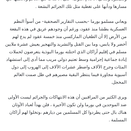
مسارها ودأبها على تغطية مثل تلك الجرائم البشعة .
ويعاني مسلمو بورما -بحسب التقارير الصحفية- من أسوأ النظم
العسكرية بطشا منذ عقود، ورغم أن وجودهم عريق في هذه البقعة
من الأرض إلا أن الطغيان الماركسي منذ خمسة عقود لم يدع لهم
أخضر ولا يابس، وما بين القتل والتشريد والتهجير يعيش عشرة ملايين
مسلم في إقليم أراكان الذي احتلته بورما البوذية يتعرضون لحملات
إبادة جماعية إجرامية وسط تعتيم دولي مريب مما أدى إلى استشهاد
المئات وجرح الآلاف واضطر عشرات الآلاف إلى الهروب إلى دول
آسيوية مجاورة فيما ينتظر البقية مصيرهم في ظل صمت العالم
المخجل.
ويرى الكثير من المراقبين أن هذه الانتهاكات والجرائم ليست الأولى
ضد الموحدين في بورما ولن تكون الأخيرة ، فلن يهدأ لعباد الأوثان
هناك بال حتى يطردوا كل المسلمين من ديارهم ،وتخلوا لهم أراكان
المسلمة .