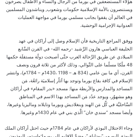
هؤلاء المستضعفين في بورما من الرجال والنساء و الأطفال يصرخون
ويستنصرون بالأمة الإسلامية حكومات وشعوب, ويناشدون المسلمين
في العالم أن يقفوا بجانب مسلمي بورما في مواجهة العمليات
العدوانية الإجرامية الوحشية.
ووفق المراجع التاريخية فأن الإسلام وصل إلى أراكان في عهد
الخليفة العباسي هارون الرَّشيد -رحمه الله- في القرن السَّابع
الميلادي عن طريق الرَّحالة العرب حتَّى أصبحت دولًة مستقلَة حكمها
48 ملًكا مسلًما على التَّوالي، وذلك لأكثر من ثلاثة قرون ونصف
القرن، أي ما بين عامي (834 هـ – 1198 ،1430م – 1784م)، وانتشر
الإسلام في كافة بقاع بورما وتوجد بها آثاٌر إسلاميَة رائعٌة، مَن
المساجد والمدارس والأربطة منها: مسجد «بدر المقام» في أراكان
وهو مشهوٌر، ويوجد عدٌد مَن المساجد بهذا الاسم في المناطق
السَّاحليَّة في كِّل مَن الهند وبنغلاديش وبورما وتايلاند وماليزيا وغيرها،
وأيضا مسجد “سندي خان” الَّذي بني في عام 1430م وغيرها.
وجاء الاحتلال البوذي لأراكان في عام 1784م حيث احتل أراكان الملك
البوذي البورمي”بوداباي”، وضمَّ الإقليم إلى بورما؛واستمر البوذيون