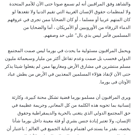
والشاهد وفق المراقبين أنه لم نسمع صوتا حتى الآن للأمم المتحدة
ولا لمنظمات حقوق الإنسان الغربية التي تقيم الدنيا ولا تقعدها لو
كان المتهم عربيا أو مسلما ، أو كان الضحايا ممن تجرى في عروقهم
الدماء الزرقاء من الأوروبيين أو الأمريكان ، أما والضحايا من
المسلمين فأمر ليس بذي بال” على حد وصفهم.
ويحمل المراقبون مسئولية ما يحدث في بورما ليس صمت المجتمع
الدولي فحسب بل صمت وعدم تفاعل أكثر من مليار وسبعمائة مليون
مسلم منتشرين في مشارق الأرض ومغاربها ممن لم يفعلوا شيئا يذكر
حتى الآن لإنقاذ هؤلاء المسلمين المعذبين في الأرض من بطش عباد
الأوثان فى بورما.
ويرى المراقبون أن مسلمو بورما قضية تشكل محنة كبيرة، وكارثة
إنسانية بما تحويه هذه الكلمة من كل المعاني, وجريمة عظيمة في
حق المجتمع الدولي الذي يتغنى بالحرية والديمقراطية وحقوق
الإنسان، ولا تعتبر إبادة جنس بشري أو فئة معينة داخل بورما شأنا
يخصه، بقدر ما يستدعي اهتمام وعناية الجميع في العالم ؛ باعتبار أن