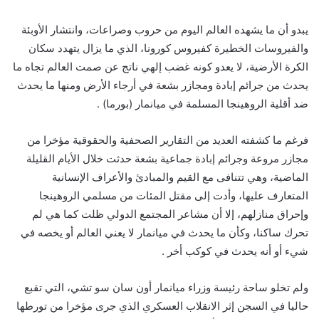
يبدو أن ما يشهده العالم اليوم من حروب وصراعات، وانتشار الأوبئة
والفيروسات الخطيرة كفيروس كورونا، الذي ما يزال يتهدد سكان
الكرة الأرضية، لا يعدو كونه غضب إلهي ناتج عن صمت العالم تجاه ما
يحدث من جرائم إبادة ومجازر بشعة في أرجاء الأرض ومنها ما يحدث
ضد أقلية الروهينجا المسلمة في ميانمار (بورما) .
فرغم ما كشفته العديد من التقارير الصحفية والحقوقية مؤخرا من
مجازر مروعة وجرائم إبادة جماعية بشعة حدثت خلال الأيام القليلة
الماضية، وهي تتنافى مع القيم والمبادئ والأعراف الإنسانية
المتعارف عليها، وأدت إلى مقتل المئات من مسلمي الروهينجا
وإحراق منازلهم، إلا أن مشاعر المجتمع الدولي ظلت كما هي لم
تحرك ساكنا، وكأن ما يحدث في ميانمار لا يعني العالم أو يخصه في
شيء أو أنه يحدث في كوكب أخر .
ولم تخلو ساحة رئيسة وزراء ميانمار أون سان سو تشي، التي تقبع
حاليا في السجن إثر الانقلاب العسكري الذي جرى مؤخرا من تورطها