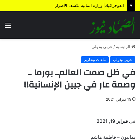
انفوجرافيك| وزارة المالية تكشف الأضرار الناتجة عن العدوان والحصار خلال 12 عاماً
الق
الرئيسية
/
عربي ودولي
عربي ودولي
ملفات وتقارير
في ظل صمت العالم.. بورما ..
وصمة عار في جبين الإنسانية!!
19 فبراير، 2021
في
فبراير 19, 2021
يمانيون – فاطمة هاشم