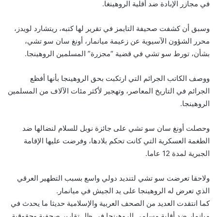
في مجازر الإبادة ضد أقلية الروهينغا.
وسبق أن كشفت صحيفة التايمز في تقرير لها كتبه، ريتشارد لويدز،
محرر الشؤون الآسيوية عن زعيمة ميانمار، أونغ سان سو تشي،
بشأن، تورط سو تشي في قضية “مجزرة” المسلمين الروهينجا.
ووصف الكاتب الجرائم التي ارتكبت بحق الروهينجا بأنها أفظع
الجرائم في التاريخ المعاصر، وتهجير لأكثر مئات الآلاف من المسلمين
الروهينجا.
وحصلت أونغ سان سو تشي على جائزة نوبل للسلام لنضالها ضد
الطغمة العسكرية التي كانت تحكم بلادها، وفرضت عليها الإقامة
الجبرية لمدة 12 عاما.
ولاحقا تعرضت سو تشي لتنديد دولي واسع بسبب التطهير العرقي
الذي تعرض له الروهينجا على يد الجيش في ميانمار.
كما انتقدت العديد من الصحف العربية والإسلامية حديثا ما يحدث في
ميانمار ضد أقلية مسلمي الروهينجا في ظل تقارير صحفية وحقوقية