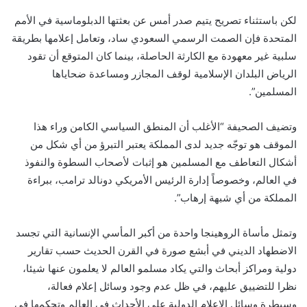
لكن باستثناء تصريح يتيم صدر أمس عن بعثتها الدبلوماسية في الأمم
المتحدة فإن الصمت الرسمي السعودي ساد، وتعامل إعلامها بطريقة
سلبية غير معهودة مع الكارثة الحاصلة، بينما كان المتوقع أن تقود
الرياض البلدان الإسلامية لوقف المجازر ومساعدة ضحاياها
المسلمين”.
وتضيف الصحيفة “الأغلب أن المنطق السياسي الكامن وراء هذا
الموقف هو توجّه جديد لدى المملكة يعتبر التبرؤ من أي شكل من
أشكال التعاطف مع المسلمين هو إثبات لأصحاب السطوة والنفوذ
في العالم، وخصوصاً إدارة الرئيس الأمريكي دونالد ترامب، ببراءة
المملكة من أي شبهة إرهاب”.
وتمثل مأساة الروهينجا واحدة من أكبر المأسي الإنسانية التي تجسد
الاضطهاد الديني في أبشع صورة في القرن الحديث حسب تقارير
دولية ومراكز أبحاث والتي يكاد مسلمو العالم لا يعلمون عنها شيئا،
نظرا للتضييق عليهم، في ظل عدم وجود وسائل إعلام فعالة،
وسيطرة وسائل الاعلام الدولية على الأحداث في العالم وتحكمها في