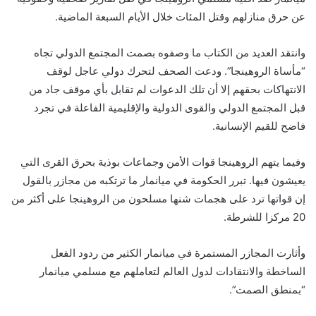
عن حرق منازلهم وقتل المئات خلال الأيام السبعة الماضية.
وانتقد العديد من الكتاب ما وصفوه بصمت المجتمع الدولي تجاه
“مأساة الروهينجا”. ودعت الصحف لتحرك دولي عاجل لوقف
الانتهاكات بحقهم إلا أن تلك الدعوات لم تقابل بأي موقف جاد من
قبل المجتمع الدولي والقوى الدولية والإقليمية الفاعلة في تجرد
فاضح للقيم الإنسانية.
وفيما يتهم الروهينجا قوات الأمن وجماعات بوذية بحرق القرى التي
يعيشون فيها. تبرر الحكومة في ميانمار ما ترتكبه من مجازر بالقول
إن قواتها ترد على هجمات شنها مسلحون من الروهينجا على أكثر من
20 مركزا للشرطة.
وأثارت المجازر المستمرة في ميانمار الكثير من ردود الفعل
الساخطة والانتقادات لدول العالم لتعاملهم مع مسلمي ميانمار
“بمنطق الصمت”.