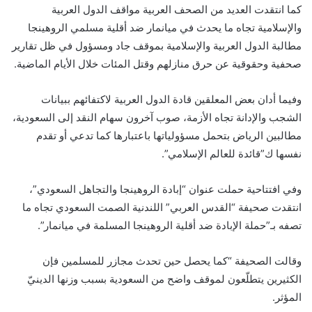
كما انتقدت العديد من الصحف العربية مواقف الدول العربية
والإسلامية تجاه ما يحدث في ميانمار ضد أقلية مسلمي الروهينجا
مطالبة الدول العربية والإسلامية بموقف جاد ومسؤول في ظل تقارير
صحفية وحقوقية عن حرق منازلهم وقتل المئات خلال الأيام الماضية.
وفيما أدان بعض المعلقين قادة الدول العربية لاكتفائهم ببيانات
الشجب والإدانة تجاه الأزمة، صوب آخرون سهام النقد إلى السعودية،
مطالبين الرياض بتحمل مسؤولياتها باعتبارها كما تدعي أو تقدم
نفسها ك”قائدة للعالم الإسلامي”.
وفي افتتاحية حملت عنوان “إبادة الروهينجا والتجاهل السعودي”،
انتقدت صحيفة “القدس العربي” اللندنية الصمت السعودي تجاه ما
تصفه بـ”حملة الإبادة ضد أقلية الروهينجا المسلمة في ميانمار”.
وقالت الصحيفة “كما يحصل حين تحدث مجازر للمسلمين فإن
الكثيرين يتطلّعون لموقف واضح من السعودية بسبب وزنها الدينيّ
المؤثر.