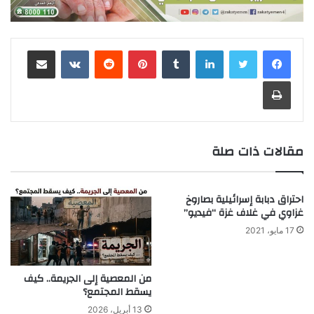
لينكدإن
‏Tumblr
بينتيريست
‏Reddit
‏VKontakte
مشاركة عبر البريد
طباعة
مقالات ذات صلة
احتراق دبابة إسرائيلية بصاروخ
غزاوي في غلاف غزة “فيديو”
17 مايو، 2021
من المعصية إلى الجريمة.. كيف
يسقط المجتمع؟
13 أبريل، 2026