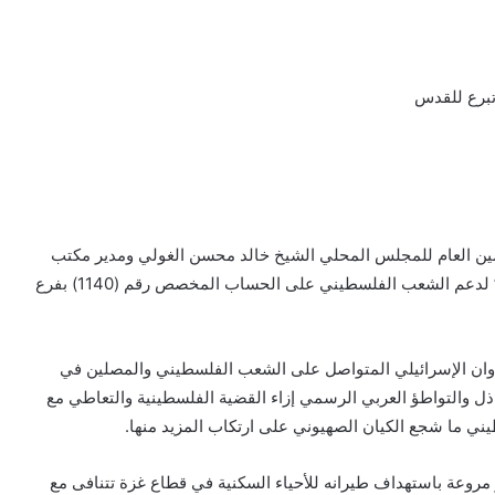
تبرع للقدس
مين العام للمجلس المحلي الشيخ خالد محسن الغولي ومدير مكتب
التربية أمين الشامي اليوم الثلاثاء حملة تبرع “القدس أقرب” لدعم الشعب الفلسطيني على الحساب المخصص رقم (1140) بفرع
عدوان الإسرائيلي المتواصل على الشعب الفلسطيني والمصلين في
ل والتواطؤ العربي الرسمي إزاء القضية الفلسطينية والتعاطي مع
يني ما شجع الكيان الصهيوني على ارتكاب المزيد منها.
مروعة باستهداف طيرانه للأحياء السكنية في قطاع غزة تتنافى مع