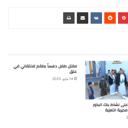
بينتيريست
‏Reddit
‏VKontakte
مشاركة عبر البريد
طباعة
مقتل طفل دهساً بطقم للانتقالي في
عتق
14 مايو، 2023
لى نشاط بنك البذور
يرية التعزية