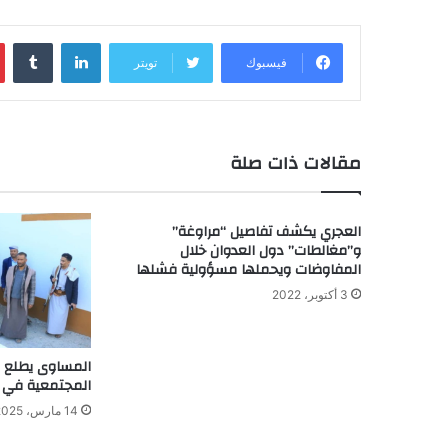
لينكدإن
‏Tumblr
فيسبوك
تويتر
مقالات ذات صلة
العجري يكشف تفاصيل “مراوغة”
و”مغالطات” دول العدوان خلال
المفاوضات ويحملها مسؤولية فشلها
3 أكتوبر، 2022
المساوى يطلع ع
المجتمعية في مد
14 مارس، 2025