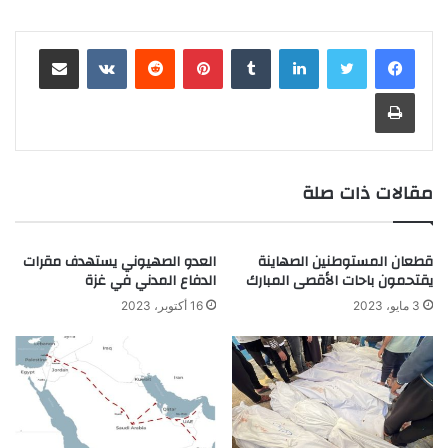
لينكدإن
‏Tumblr
بينتيريست
‏Reddit
‏VKontakte
مشاركة عبر البريد
طباعة
مقالات ذات صلة
قطعان المستوطنين الصهاينة
العدو الصهيوني يستهدف مقرات
يقتحمون باحات الأقصى المبارك
الدفاع المدني في غزة
3 مايو، 2023
16 أكتوبر، 2023