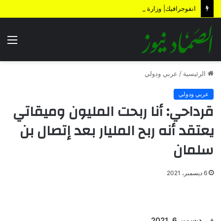
انفوجرافيك| وزارة المالية تكشف الأضرار الناتجة عن العدوان والحصار خلال 12 عاماً
الق
الرئيسية
/
عربي ودولي
عربي ودولي
قرداحي: أنا ربحت المليون وميقاتي
يعتقد أنه ربح المليار بعد إتصال بن
سلمان
6 ديسمبر، 2021
في
ديسمبر 6, 2021