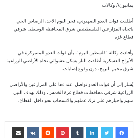
يمانيون// وكالات
أطلقت قوات العدو الصهيوني، فجر اليوم الاحد، الرصاص الحي
باتجاه المزارعين الفلسطينيين شرق المحافظة الوسطى شرقي
قطاع غزة.
وأفادت وكالة “فلسطين اليوم”، بأن قوات العدو المتمركزة في
الأبراج العسكرية أطلقت النار بشكل عشوائي تجاه الأراضي الزراعية
شرق مخيم البريج، دون وقوع إصابات.
يُشار إلى أن قوات العدو تواصل اعتداءها على المزارعين والأراضي
الزراعية شرقي محافظات قطاع غزة الخمس، وذلك بهدف النيل
منهم واجبارهم على ترك عملهم والانسحاب نحو داخل القطاع.
لينكدإن
‏Tumblr
بينتيريست
‏Reddit
‏VKontakte
مشاركة عبر البريد