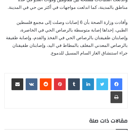
مناطق بالمدينة، كما اندلعت مواجهات في أكثر من حي في المدينة.
وأفادت وزارة الصحة بأن 6 إصابات وصلت إلى مجمع فلسطين
الطبي، إحداها إصابة متوسطة بالرصاص الحي في الخاصرة،
وإصابتان طفيفتان بالرصاص الحي في الفخذ والقدم، وإصابة طفيفة
بالرصاص المعدني المغلف بالمطاط في اليد، وإصابتان طفيفتان
جراء استنشاق الغاز السام المسيل للدموع.
لينكدإن
‏Tumblr
بينتيريست
‏Reddit
‏VKontakte
مشاركة عبر البريد
طباعة
مقالات ذات صلة