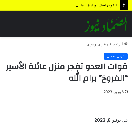
انفوجرافيك| وزارة المالية تكشف الأضرار الناتجة عن العدوان والحصار خلال 12 عاماً
الق
الرئيسية
/
عربي ودولي
عربي ودولي
قوات العدو تفجر منزل عائلة الأسير
“الفروخ” برام الله
8 يونيو، 2023
في
يونيو 8, 2023