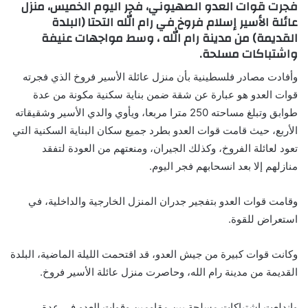
فجرت قوات العدو الصهيوني، فجر اليوم الخميس، منزل
عائلة الأسير إسلام فروخ في رام الله التحتا (البلدة
القديمة) من مدينة رام الله ، وسط مواجهات عنيفة
واشتباكات مسلحة.
وأفادت مصادر فلسطينية بأن منزل عائلة الأسير فروخ الذي فجرته
قوات العدو هو عبارة عن شقة ضمن بناية سكنية مكونة من عدة
طوابق وتبلغ مساحته 250 مترا مربعا، ويأوي والدي الأسير وشقيقاته
الأربع، حيث قامت قوات العدو بطرد جميع سكان البناية السكنية التي
تعود لعائلة الفروخ، وكذلك الجيران، ومنعتهم من العودة لتفقد
منازلهم إلا بعد انسحابهم فجر اليوم.
وقامت قوات العدو بتفجير جدران المنزل الخارجية والداخلية، في
استعراض للقوة.
وكانت قوات كبيرة من جيش العدو، قد اقتحمت الليلة الماضية، البلدة
القديمة من مدينة رام الله، وحاصرت منزل عائلة الأسير فروخ.
واندلعت اشتباكات مسلحة بين مقاومين وقوات العدو في عدة