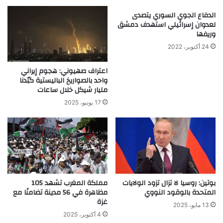
الدفاع الجوي السوري يتصدى
لعدوان إسرائيلي استهدف دمشق
وريفها
24 أكتوبر، 2022
اعتراف صهيوني: هجوم إيراني
واحد بالصواريخ الباليستية كبّدنا
مليار شيكل خلال ساعات
17 يونيو، 2025
بوتين: روسيا لا تزال تزود الولايات
مملكة المغرب تشهد 105
المتحدة بالوقود النووي
مظاهرة في 56 مدينة تضامنًا مع
غزة
13 مايو، 2025
4 أكتوبر، 2025