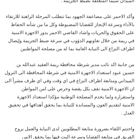
الميدان سيما المتعلقة بضبط الجريمة .
وأكد الاحمر على مضاعفة الجهود بما تتطلب المرحلة الراهنة للارتقاء
بالأداء وسرعة الإنجاز للقضايا المضبوطة وكل ما من شأنه الحفاظ
على الحقوق والحريات واشاد القاضي الاحمر بدور الاجهزة الامنية
في ريمة من خلال تعاونهم الدؤوب في سرعة ضبط الجريمة وإيصال
اطراف النزاع الى النيابة العامة بما له من مصلحة المواطنين
من جانبة اكد نائب مدير شرطة محافظة ريمة العقيد عبدالله بن
حسين عبود استعداد الاجهزة الامنية في شرطة المحافظة الى النزول
الميداني ومتابعة اطراف النزاع في اي وقت وفي اي ظرف مشراً الى
ان الاجهزة الامنية تقف بكل يقضة وحرص على امن المواطن
واستقراره ولما يخدم المصلحة الوطنية مؤكدا استعداد الاجهزة
الامنية لتقديم العون والمساندة للنيابة بما يحقق أهدافها في تحقيق
العدل .
واختتم اللقاء بضرورة متابعة المطلوبين لدى النيابة والعمل بروح
الفريق في متابعة القضايا وسرعة البت فيها بما يحقق الامن