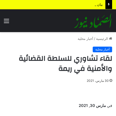
بيان القوات المسلحة اليمنية.. رسائل ردع واستباق للتصعيد وترسيخ لمعادلة “الحصار بالحصار”
الق
الرئيسية
/
أخبار محلية
أخبار محلية
لقاء تشاوري للسلطة القضائية
والأمنية في ريمة
30 مارس، 2021
في
مارس 30, 2021