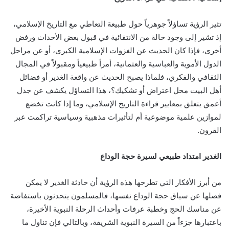
تثير الرؤية تساؤلاً جوهرياً حول طبيعة التعاطي مع التاريخ الإسلامي،
إذ تشير إلى وجود حالة من الانتقائية في قبول بعض الأحداث ورفض
أخرى، فإذا كان الحديث عن الغزوات الإسلامية الكبرى، أو عن مراحل
الدول الأموية والعباسية والعثمانية، أمراً طبيعياً ومقبولاً في المجال
الثقافي والفكري، فلماذا يصبح الحديث عن واقعة الغدير أو فضائل
أهل البيت محل اعتراض أو تشكيك؟، هذا التساؤل يكشف عن جدل
أعمق يتعلق بمعايير قراءة التاريخ الإسلامي، وما إذا كانت تخضع
لموازين علمية موضوعية أم لتأثيرات مذهبية وسياسية تراكمت عبر
القرون.
الغدير امتداد طبيعي لسيرة حجة الوداع
من أبرز الأفكار التي تطرحها هذه الرؤية أن حادثة الغدير لا يمكن
فصلها عن سياق حجة الوداع نفسها، فالمسلمون يتحدثون باستفاضة
عن مناسك الحج وخطبة عرفات وأحداث الرحلة النبوية الأخيرة،
باعتبارها جزءاً من السيرة النبوية الشريفة، وبالتالي فإن تناول ما