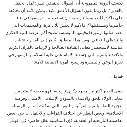
تكشف الرؤية المطروحة أن السؤال الحقيقي ليس: لماذا نحتفل
بالغدير؟، بل ربما يكون السؤال الأعمق: كيف يمكن للأمة أن تحافظ
على ذاكرتها الدينية والتاريخية وأن تستفيد من دروسها في بناء
حاضرها ومستقبلها؟، فالأمم لا تعيش بلا ذاكرة، والمجتمعات التي
تفقد صلتها برموزها وقيمها المؤسسة تصبح أكثر عرضة للتيه الفكري
والتشظي الثقافي، ومن هذا المنطلق، يُنظر إلى الغدير باعتباره
مناسبة لاستحضار معاني القيادة الصالحة والارتباط بالقرآن الكريم
والاقتداء بالقيم التي جسدها الإمام علي عليه السلام، بما يسهم في
تعزيز الوعي والبصيرة وترسيخ الهوية الإيمانية للأمة.
ختاما ..
يبقى الغدير أكثر من مجرد ذكرى تاريخية؛ فهو محطة لاستحضار
معاني الولاء للحق والاقتداء بالنموذج الإسلامي الأصيل، وفرصة
لتجديد الصلة بالقيم القرآنية والنبوية التي شكلت أساس الرسالة
الإسلامية، وبغض النظر عن اختلاف القراءات والاجتهادات حول بعض
تفاصيله التاريخية أو العقدية، فإن المناسبة تظل حاضرة في الوعي