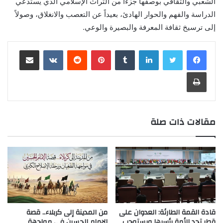
الشعبي والثقافي بوصفها جزءاً من التراث الإسلامي الذي يستدعي
الدراسة والفهم والحوار الهادئ، بعيداً عن التعصب والانغلاق، وصولاً
إلى ترسيخ ثقافة المعرفة والبصيرة والوعي.
لينكدإن
‏Tumblr
بينتيريست
‏Reddit
‏VKontakte
مشاركة عبر البريد
طباعة
مقالات ذات صلة
قادة القمة الطارئة: العدوان على
من المدينة إلى كربلاء.. قصة
قطر تحدٍ للأمة بأسرها ويستوجب
الإمام الحسين في مواجهة