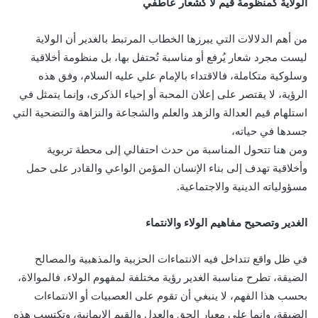
الولاية كمنظومة قيم لا كشعار عاطفي
من أهم الدلالات التي يبرزها الخطاب المرتبط بالغدير أن الولاية
ليست مجرد شعار يُرفع أو مناسبة تُحتفل بها، بل منظومة أخلاقية
وسلوكية متكاملة، فالاقتداء بالإمام علي عليه السلام، وفق هذه
الرؤية، لا يقتصر على إعلان المحبة أو إحياء الذكرى، وإنما يتمثل في
استلهام قيم العدالة والزهد والعلم والشجاعة والنزاهة والتضحية التي
جسدها في حياته،
ومن هنا تتحول المناسبة من حدث احتفالي إلى محطة تربوية
وأخلاقية تهدف إلى بناء الإنسان المؤمن الواعي والقادر على حمل
مسؤولياته الدينية والاجتماعية.
الغدير وتصحيح مفاهيم الولاء والانتماء
في ظل واقع تتداخل فيه الانتماءات الحزبية والمذهبية والمصالح
الضيقة، تطرح مناسبة الغدير رؤية مختلفة لمفهوم الولاء، فالموالاة،
بحسب هذا الفهم، لا ينبغي أن تقوم على العصبيات أو الانتماءات
الضيقة، وإنما على معيار الحق والعدل والقيم الإيمانية، وتكتسب هذه