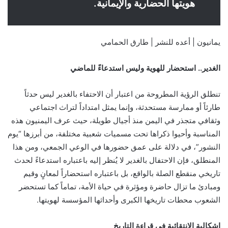
هويتها الحضارية والإيمانية.
يمانيون | أعده للنشر | طارق الحمامي
الغدير.. استحضار للهوية وليس استدعاءً للماضي
تنطلق الرؤية المطروحة من اعتبار أن الاحتفاء بالغدير ليس حدثاً
طارئاً أو ممارسة مستحدثة، وإنما يمثل امتداداً لتراث اجتماعي
وثقافي متجذر في اليمن منذ أجيال طويلة، حيث عرف اليمنيون هذه
المناسبة وأحيوا ذكراها تحت مسميات شعبية مختلفة، من أبرزها “يوم
النشور”، في دلالة على عمق حضورها في الوعي الجمعي، ومن هذا
المنطلق، فإن الاحتفال بالغدير لا يُنظر إليه باعتباره استدعاءً لحدث
تاريخي منقطع الصلة بالواقع، بل باعتباره استحضاراً لمعانٍ وقيم
ومبادئ ما تزال حاضرة ومؤثرة في حياة الأمة، تماماً كما تستحضر
الشعوب محطات تاريخها الكبرى وأحداثها المؤسسة لهويتها.
إشكالية الانتقائية في قراءة التاريخ