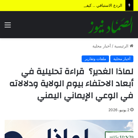
الردع الاستباقي .. كيف أعادت الضربة النوعية رسم معادلات المواجهة وأجهضت التحشيدات السعودية قبل انطلاقها؟
الق
الرئيسية
/
أخبار محلية
أخبار محلية
ملفات وتقارير
لماذا الغدير؟ قراءة تحليلية في
أبعاد الاحتفاء بيوم الولاية ودلالاته
في الوعي الإيماني اليمني
2 يونيو، 2026