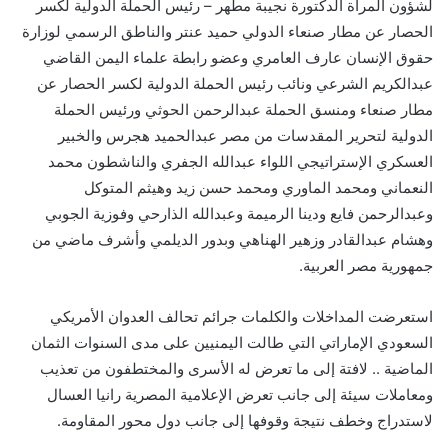
لشؤون المرأة الدكتورة نجيبة مطهر – رئيس الحملة الدولية لكسر
الحصار عن مطار صنعاء الدولي حميد عنتر والناطق الرسمي لوزارة
حقوق الإنسان عارف العامري وعضو رابطة علماء اليمن القاضي
عبدالكريم الشرعي ونائب رئيس الحملة الدولية لكسر الحصار عن
مطار صنعاء ومنسق الحملة عبدالرحمن الحوثي ورئيس الحملة
الدولية لتحرير المقدسات من مصر عبدالحميد هجرس والخبير
العسكري الإستراتيجي اللواء عبدالله الجفري والناشطون محمد
النعماني ومحمد الماوري ومحمد حسن زيد وهيثم المتوكل
وعبدالرحمن فايع ودينا الرميمة وعبدالله الذارحي وفوزية الجوبي
وهشام عبدالقادر وزهير الهناهي وبدور الديلمي وأشرف ماضي من
جمهورية مصر العربية.
استعرضت المداخلات والكلمات جرائم تحالف العدوان الأمريكي
السعودي الإماراتي التي طالت اليمنيين على مدى السنوات الثمان
الماضية .. لافتة إلى ما تعرض له الأسرى والمختطفون من تعذيب
ومعاملات سيئة إلى جانب تعرض الإعلامية المصرية رانيا العسال
لاستدراج وخطف نتيجة وقوفها إلى جانب دول محور المقاومة.