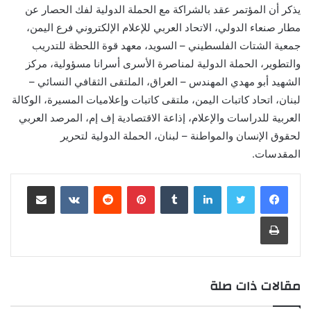
يذكر أن المؤتمر عقد بالشراكة مع الحملة الدولية لفك الحصار عن
مطار صنعاء الدولي، الاتحاد العربي للإعلام الإلكتروني فرع اليمن،
جمعية الشتات الفلسطيني – السويد، معهد قوة اللحظة للتدريب
والتطوير، الحملة الدولية لمناصرة الأسرى أسرانا مسؤولية، مركز
الشهيد أبو مهدي المهندس – العراق، الملتقى الثقافي النسائي –
لبنان، اتحاد كاتبات اليمن، ملتقى كاتبات وإعلاميات المسيرة، الوكالة
العربية للدراسات والإعلام، إذاعة الاقتصادية إف إم، المرصد العربي
لحقوق الإنسان والمواطنة – لبنان، الحملة الدولية لتحرير
المقدسات.
لينكدإن
‏Tumblr
بينتيريست
‏Reddit
‏VKontakte
مشاركة عبر البريد
طباعة
مقالات ذات صلة