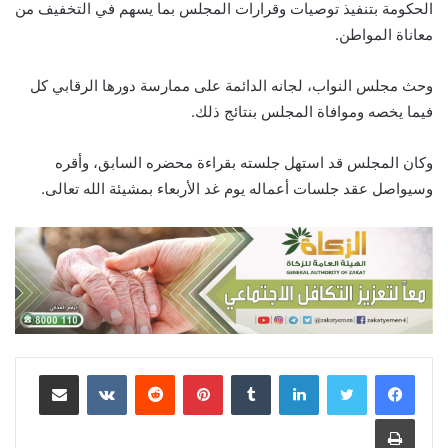
الحكومة بتنفيذ توصيات وقرارات المجلس بما يسهم في التخفيف من
معاناة المواطن.
وحث مجلس النواب، لجانه الدائمة على ممارسة دورها الرقابي كل
فيما يخصه وموافاة المجلس بنتائج ذلك.
وكان المجلس قد استهل جلسته بقراءة محضره السابق، وأقره
وسيواصل عقد جلسات أعماله يوم غد الأربعاء بمشيئة الله تعالى.
لينكدإن
‏Tumblr
بينتيريست
‏Reddit
‏VKontakte
مشاركة عبر البريد
طباعة