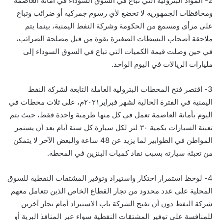
2- المواد البترولية التي تباع في السوق السوداء في أمانة العاصمة
ومحافظات الجمهورية لا تخضع لأي رسوم جمركية أو ضرائب وتباع
على مرأى ومسمع من الحكومة وشركة النفط اليمنية، بينما يتم
ملاحقة أصحاب البسطات الصغيرة بقوة من قبل مصلحة الضرائب،
في حين وصلت قيمة الكميات التي تباع في السوق السوداء إلى
مليارات الريالات في اليوم الواحد.
3- اقتصر فتح المحطات البترولية العاملة التابعة لشركة النفط
اليمنية في الفترة الحالية لشهر فبراير۲۰۲۱م، على ثلاث محطات في
اليوم بأمانة العاصمة تعمل في كل منها طرمبة واحدة فقط، حيث يتم
تعبئة السيارات بكمية ۳۰ لتر لكل سيارة كل ستة أيام بعد أن يستمر
المواطن في الطوابير لما يزيد عن 48 ساعة والبعض الآخر لا يتمكن
من تعبئة سيارته بسبب نفاد كميات البنزين في المحطة.
4- لوحظ استمرار احتكار واستيراد وتوفير المشتقات النفطية للسوق
المحلية على عدد محدود من تجار القطاع الخاص الذين تتعامل معهم
شركة النفط دون أن تفتح الشركة باب الاستيراد أمام تجار آخرين
للمنافسة على توفير المشتقات النفطية سواء عبر المنافذ البرية أو