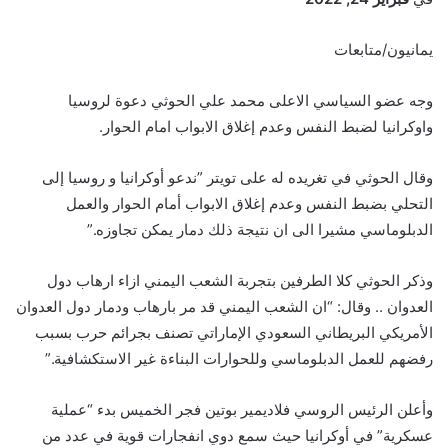
يمانيون/متابعات
وجه عضو السياسي الاعلى محمد علي الحوثي دعوة لروسيا
واوكرانيا لضبط النفس وعدم إغلاق الابواب امام الحوار.
وقال الحوثي في تغريده له على تويتر ‏”ندعو ‎أوكرانيا و ‎روسيا إلى
التحلي بضبط النفس وعدم إغلاق الابواب أمام الحوار والعمل
الدبلوماسي مشيرا الى ان نتيجة ذلك دمار يمكن تجاوزه.”
وذكر الحوثي كلا الطرفين بتجربة الشعب اليمني ازاء ارهاب دول
العدوان .. وقال: “ان الشعب اليمني قد مر بارهاب ودمار دول العدوان
الأمريكي البريطاني السعودي الإماراتي تصنف بجرائم حرب بسبب
رفضهم للعمل الدبلوماسي وللحوارات البناءة غير الاستكشافية.”
‏وأعلن الرئيس الروسي فلاديمير ‎بوتين فجر الخميس بدء “عملية
عسكرية” في ‎أوكرانيا حيث سمع دوي انفجارات قوية في عدد من