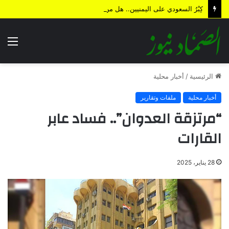
كِبْرُ السعودي على اليمنيين.. هل من نهاية؟!
الق
الرئيسية
/
أخبار محلية
أخبار محلية
ملفات وتقارير
“مرتزقة العدوان”.. فساد عابر
القارات
28 يناير، 2025