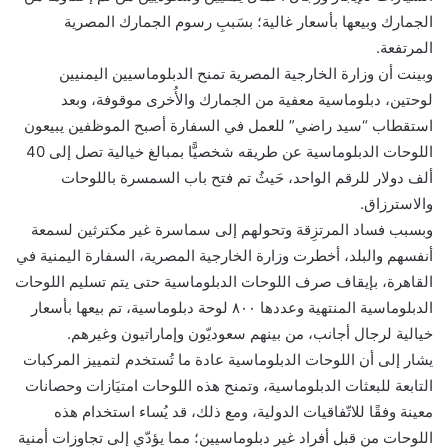
الجمارك وبيعها بأسعار غالية؛ بسَببِ رسوم الجمارك المصرية
المرتفعة.
وبينت أن وزارة الخارجية المصرية تمنح الدبلوماسيين اليمنيين
لوحتين، دبلوماسية معفية من الجمارك والأُخرى موقوفة، وبعد
استقطاب “سيد راضي” للعمل في السفارة أصبح الموظفين يبيعون
اللوحات الدبلوماسية عن طريقه شخصيًّا بمبالغ خيالية تصل إلى 40
ألف دولار للرقم الواحد، حَيثُ تم فتح باب السمسرة باللوحات
والاسترزاق.
وبسبب فساد المرتزِقة وتحولهم إلى سماسرة غير مكترثين لسمعة
أنفسهم والبلد، أخطرت وزارة الخارجية المصرية، السفارة اليمنية في
القاهرة، بإيقاف صرف اللوحات الدبلوماسية حتى يتم تسليم اللوحات
الدبلوماسية المنتهية وعددها ٨٠٠ لوحة دبلوماسية، تم بيعها بأسعار
خيالية لرجال أجانب، من بينهم سعوديّون وإماراتيون وغيرهم.
يشار إلى أن اللوحات الدبلوماسية عادة ما تُستخدم لتمييز المركبات
التابعة للبعثات الدبلوماسية، وتمنح هذه اللوحات امتيَازات وحصانات
معينة وفقًا للاتّفاقيات الدولية، ومع ذلك، قد يُساء استخدام هذه
اللوحات من قبل أفراد غير دبلوماسيين؛ مما يؤدّي إلى تجاوزات أمنية