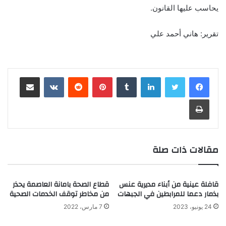
يحاسب عليها القانون.
تقرير: هاني أحمد علي
لينكدإن
‏Tumblr
بينتيريست
‏Reddit
‏VKontakte
مشاركة عبر البريد
طباعة
مقالات ذات صلة
قافلة عينية من أبناء مديرية عنس
قطاع الصحة بامانة العاصمة يحذر
بذمار دعما للمرابطين في الجبهات
من مخاطر توقف الخدمات الصحية
24 يونيو، 2023
7 مارس، 2022