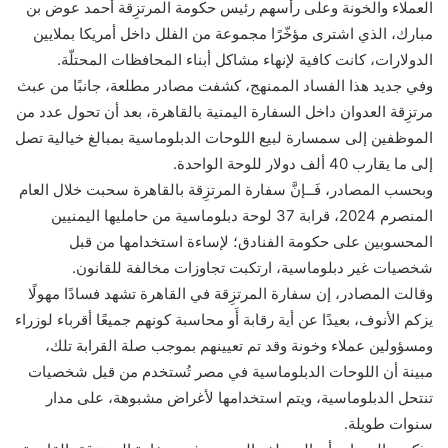
العملاء والخونة وعلى رأسهم رئيس حكومة المرتزِقة أحمد عوض بن
مبارك، الذي اشترى مؤخّرًا مجموعة من الفلل داخل أمريكا بملايين
الدولارات، كانت كافية لإنهاء مشاكل أبناء المحافظات المحتلّة.
وفي جديد هذا الفساد الممنهج، كشفت مصادر مطلعة، جانبًا من عبث
مرتزِقة العدوان داخل السفارة اليمنية بالقاهرة، بعد أن تحول عدد من
الموظفين إلى سمسارة لبيع اللوحات الدبلوماسية بمبالغ خيالية تصل
إلى ما يقارب 40 ألف دولار للوحة الواحدة.
وبحسب المصادر، فَــإنَّ سفارة المرتزِقة بالقاهرة سحبت خلال العام
المنصرم 2024، قرابة 37 لوحة دبلوماسية من حامليها اليمنيين
المحسوبين على حكومة الفنادق؛ لإساءة استخدامها من قبل
شخصيات غير دبلوماسية، ارتكبت تجاوزات مخالفة للقانون.
وقالت المصادر، إن سفارة المرتزِقة في القاهرة تشهد فسادًا مهولًا
يزكم الأنوف، بعيدًا عن أية رقابة أَو محاسبة كونهم جميعًا أقرباء لوزراء
ومسؤولين عملاء وخونة وقد تم تعيينهم بموجب صلة القرابة تلك،
مبينة أن اللوحات الدبلوماسية في مصر تُستخدم من قبل شخصيات
تنتحل الدبلوماسية، ويتم استخدامها لأغراض مشبوهة، على مدار
سنوات طويلة.