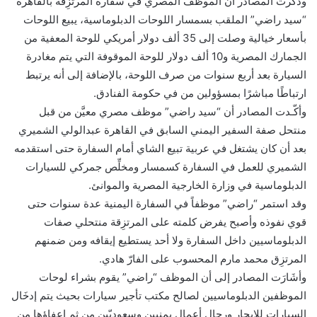
وذكرت المصادر أن الموظف المصري في سفارة المرتزِقة بالقاهرة
“سيد راضي” الملقب بسمسار اللوحات الدبلوماسية، يبيع اللوحات
بأسعار خيالية وصلت إلى 35 ألف دولار أمريكي للوحة المعفية من
الجمارك المصرية و10 ألف دولار للوحة الموقوفة التي يتم مغادرة
السيارة بعد أربع سنوات من صرف اللوحة، بالإضافة إلى أنه يرتبط
ارتباطًا مباشرًا بمسؤولين من في حكومة الفنادق.
وأكّـدت المصادر أن “سيد راضي” موظف مصري معيَّن من قبل
منتحل صفة السفير اليمني السابق في القاهرة عبدالولي الشميري
بعد أن كان يشتغل في عربية تبيع الشاي أمام السفارة حتى استقدمه
الشميري للعمل في السفارة كسمسار ومخلِّص جمركي للسيارات
الدبلوماسية في وزارة الخارجية المصرية والموانئ.
وقد استمر “راضي” موظفاً في السفارة اليمنية عدة سنوات حتى
قوي نفوذه وأصبح يفرض كلمته على المرتزِقة منتحلي صفات
الدبلوماسيين داخل السفارة ولا أحد يستطيع إيقافه ومن ضمنهم
المرتزِق محمد مارم المحسوب على الفارّ هادي.
وأشَارَت المصادر إلى أن الموظف “راضي” يقوم بشراء لوحات
الموظفين الدبلوماسيين لصالح مكتب تأجير سيارات بحيث يتم إدخَال
السيارات للإيجار ورجال أعمال يمنيين وسعوديّين من ثم إعفاؤها من