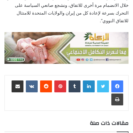
خلال الانضمام مرة أخرى للاتفاق، ونشجع صانعي السياسة على
التحرك بسرعة لإعادة كل من إيران والولايات المتحدة للامتثال
للاتفاق النووي”.
لينكدإن
‏Tumblr
بينتيريست
‏Reddit
‏VKontakte
مشاركة عبر البريد
طباعة
مقالات ذات صلة