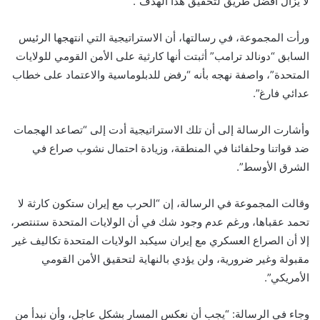
لا يزال أفضل طريق لتحقيق هذا الهدف”.
ورأت المجموعة، في رسالتها، أن الاستراتيجية التي انتهجها الرئيس
السابق “دونالد ترامب” أثبتت أنها كارثية على الأمن القومي للولايات
المتحدة”، واصفة نهجه بأنه “رفض للدبلوماسية والاعتماد على خطاب
عدائي فارغ”.
وأشارت الرسالة إلى أن تلك الاستراتيجية أدت إلى “تصاعد الهجمات
ضد قواتنا وحلفائنا في المنطقة، وزيادة احتمال نشوب صراع في
الشرق الأوسط”.
وقالت المجموعة في الرسالة، إن “الحرب مع إيران ستكون كارثة لا
تحمد عقباها، ورغم عدم وجود شك في أن الولايات المتحدة ستنتصر،
إلا أن الصراع العسكري مع إيران سيكبد الولايات المتحدة تكاليف غير
مقبولة وغير ضرورية، ولن يؤدي بالنهاية لتحقيق الأمن القومي
الأمريكي”.
وجاء في الرسالة: “يجب أن نعكس المسار بشكل عاجل، وأن نبدأ من