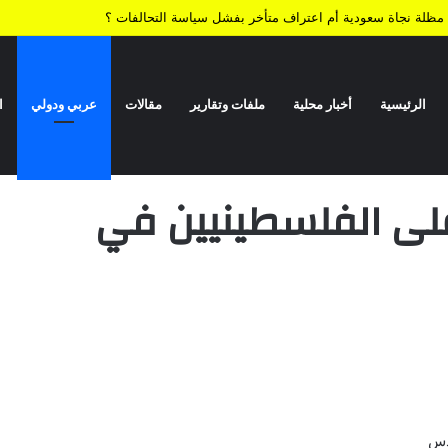
ية.. مظلة نجاة سعودية أم اعتراف متأخر بفشل سياسة التحالفات ؟
الرئيسية
أخبار محلية
ملفات وتقارير
مقالات
عربي ودولي
ا
ي الشيخ جراح بالقدس
ى الفلسطينيين في
دس