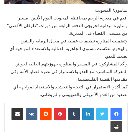
يمانيون/ المحويت
أقيم في مديرية الرجم بمحافظة المحويت اليوم الأثنين، مسير
ومناورة ميدانية لخريجي الدفعة الرابعة من دورات “طوفان الأقصى”
من منتسبي القضاء في المديرية.
وتضمنت المناورة تطبيقات عملية في مجال الرماية والقنص
والهجوم، عكست مستوى الجاهزية القتالية والاستعداد لمواجهة أي
تصعيد للعدو.
وأكد المشاركون في المسير والمناورة جهوزيتهم العالية لخوض
المعركة المباشرة مع العدو والاستمرار في نصرة قضايا الأمة وفي
مقدمتها القضية الفلسطينية.
كما أكدوا الاستمرار في التعبئة والتحشيد والاستعداد لمواجهة أي
تصعيد من العدو الأمريكي والصهيوني والبريطاني.
لينكدإن
‏Tumblr
بينتيريست
‏Reddit
‏VKontakte
مشاركة عبر البريد
طباعة