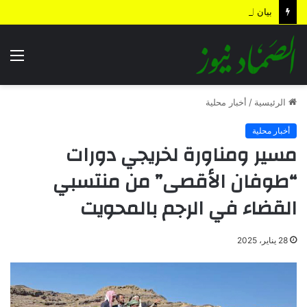
بيان القوات المسلحة اليمنية.. رسائل ردع واستباق للتصعيد وترسيخ لمعادلة “الحصار بالحصار”
الق
الرئيسية
/
أخبار محلية
أخبار محلية
مسير ومناورة لخريجي دورات
“طوفان الأقصى” من منتسبي
القضاء في الرجم بالمحويت
28 يناير، 2025