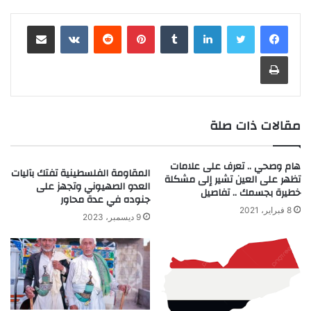
لينكدإن
‏Tumblr
بينتيريست
‏Reddit
‏VKontakte
مشاركة عبر البريد
طباعة
مقالات ذات صلة
هام وصحي .. تعرف على علامات
المقاومة الفلسطينية تفتك بآليات
تظهر على العين تشير إلى مشكلة
العدو الصهيوني وتجهز على
خطيرة بجسمك .. تفاصيل
جنوده في عدة محاور
8 فبراير، 2021
9 ديسمبر، 2023