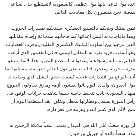
عدة دول تدعي بأنها دول عظمى كالسعودية لاتستطيع حتى صناعة
بندقية، نحن منتصرون بكل معادلات العالم،
فمن يمتلك ويتحكم بالتصنيع العسكري سيتحكم بمسارات الحروب
وهذا مافاجأت به اليمن أعدائها كما فاجأتهم بشجاعة وإقدام مقاتليها
الذين مزجوا بين أسلوب التكتيك العكسري التقليدي وحرب العصابات
وهو أسلوب فريد تفرد به المقاتل اليمني حافي القدمين الذي أرعب
العالم ببسالته وشجاعته وعنفوانه المنقطع النضير، هذا الأسلوب هو
مدرسة حربية ومعجزة قتالية تسعى دول العالم لتدريسه لمقاتليها لما
أثبته الواقع من انتصارات عجيبة كشفت حجم الفشل الذي وصلت له
دول العدوان، والذي اليوم باتوا يعيشون أزمة ومأزق يحاولون الخروج
منها ، السعودية باتت تتخبط خاصة حينما شاهدت خزانات الوقود في
رأس التنورة يشتعل ومطارتها تتعطل وتغلق، لقد استطعنا اليوم أن
ننتج الألم الذي كسر العدو وهزمه في قعر داره.
لن يهزم شعبٌ على الله في الميدان يعتمد، شعباً ملائكة الرحمن له
مدد ،شعباً قائده أبا جبريل بن حيدر.