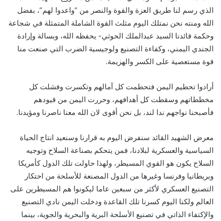
الذي رسم لنا طريق العزة والقوة والنصر من “واعدوا لهم”، بفضل
الله ومنته نحن نمتلك اليوم مثلث القوة الشاملة المتمثلة في شجاعة
وحكمة قائدنا السيد عبدالملك الحوثي- يحفظه الله، وبسالة وإرادة
الجندي اليمني، وكفاءة التصنيع ولوجيسية الضرب التي صنعت منا
قوة مستعصية على الكسر والهزيمة.
أرادوا تحطيم اليمن فتحطمت كل آمالهم وتكسرت وفشلت كل
مخططاتهم وسقطت كل أهدافهم، وحررت اليمن من قيودهم
فأصبحنا نواجهم ندا لند، بل نحن أقوى لان الله معنا ناصرنا ومؤيدنا.
معرض الشهيد القائد سنفرض اليوم به قرارنا وسنعيد انتاج الحياة
السياسية والعسكرية لبلادنا، فمن يتحكم بصناعة السلاح وتوجيه
السلاح يكون هو القوي المسيطر، ولهذا حاولت تلك الدول كأمريكا
وبريطانيا وفرنسا وغيرها من الدول المصنعة للأسلحة من احتكار
التصنيع العسكري لأكثر من سبعين عاما ليكونوا هم المسيطرين على
العالم ولكنا اليوم كسرنا تلك القاعدة ودخلت اليمن نادي التصنيع
والإكتفاء الذاتي في تصنيع الأسلحة البرية والبحرية والجوية، بينما