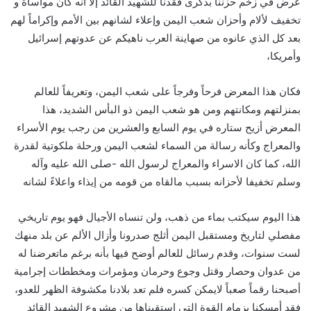
عرض في زخم حزننا بذكرى فقدنا للشهيد القائد إلا أنه كان مواساة و
تخفيف لألام وأحزان شعب اليمن وإعلاء لشانهم بين الأمم وإكراماً لهم
بعد كل الذي عانوه من صهاينة العرب ناهيكم عن عدوتهم إسرائيل
وأمريكا،
فكان هذا المعرض فرحاً وفرجاً على شعب اليمن، وتعريفاً للعالم
بمنزلتهم ومكانتهم ومن هو شعب اليمن ذو البأس الشديد، هذا
المعرض أزيح ستاره في يوم السابع والعشرين من رجب يوم الأسراء
والمعراج وكأنه رسالة من السماء لشعب اليمن ورحلة ملكوتية لقدرة
الله، كما كان الاسراء والمعراج لرسول الله -صلى الله عليه وآله
وسلم تخفيفا لأحزانه بسبب مالقاه من قومه من إيذاء واعلاءً لشانه
هذا اليوم سيكتب بماء من ذهب، ولن تنساه الأجيال فهو يوم تاريخي
مفصلي لتاريخ ومستقبل اليمن أثلج صدرونا وأزال الألم عن بلد منهك
لست سنوات، وقدم رسائل للعالم أوضح فيها بأنه برغم ماتعرضنا له
من عدوان وحصار وقتل وجوع وحرمان ومؤمرات ومخططات إجرامية
أصبحنا رقماً صعباً لايمكن كسره فلم تعد بلادنا مكشوفة الظهر للعدو،
فقد أمسكنا بزمام القوة التي استقيناها من مشروع الشهيد القائد