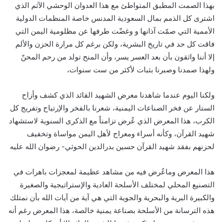
بهذا الصمت المطبق المتواطئ مع هذا العدوان الوحشي الآثم الذي
اشترى كل الذمم بمال السعودية المدنس خاصة المنظمات الدولية
الأممية التي صمّت آذانها و وغضّت طرفها عن مظلومية اليمن التي
فاقت كل حد في تاريخ البشرية، ولكن برغم كل مرارة الحزن والألم
إلا أننا واثقون بأن بعد العسر يسر، وأن المنح تولد من رحم المحنّ
ولهذا صمدنا وصبرنا بثبات لأكثر من ست سنوات،
ولكنا اليوم عندما شاهدنا معرض الشهيد القائد الذي كشف وأزاح
الستار عن فخر الصناعات اليمنية، شعرنا بالفخر والإرتياح وتفريج كل
الكرب، هذا المعرض الذي عُرض تزامناً مع الذكرى السنوية لاستشهاد
شهيد القرآن، وكأنه أسراء ومعراج لأهل اليمن مواساة وتخفيف
لحزنهم بفقد شهيد القرآن حسين بدرالدين الحوثي- رضوان الله عليه
هذا المعرض وماعُرض فيه من مشاهد عظيمة لمعجزات باهرات في
التصنيع المحلي لمختلف الأسلحة العادية والإستراتيجية والصغيرة
والكبيرة البرية والبحرية والجوية التي هي آية من آيات الله بأن نمتلك
هذه الترسانة من الأسلحة بصناعة يمنية خالصة، هذا المعرض رغم أنه