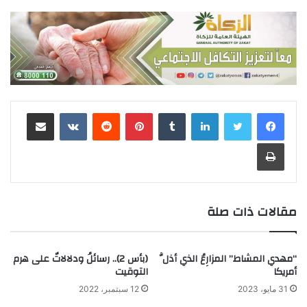
لينكدإن
‏Tumblr
بينتيريست
‏Reddit
‏VKontakte
مشاركة عبر البريد
طباعة
مقالات ذات صلة
“مهدي المشاط” المزارِعُ الذي أذلَّ
(بأس 2).. رسائلُ ودلالاتٌ على هرم
أمريكا
التوقيت
31 مايو، 2023
12 سبتمبر، 2022