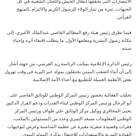
الانتصارات التي يحققها أبطال الجيش واللجان الشعبية في كل
الجبهات، ثمرة من ثمار الولاء للرسول الكريم والالتزام بالمنهج
القرآني.
فيما تطرق رئيس هيئة رفع المظالم القاضي عبدالملك الأغبري، إلى
مكانة رسول البشرية ومعلمها الأول، ما يتطلب اقتفاء أثره وإحياء
سنته.
رئيس الدائرة الإعلامية بمكتب الرئاسة زيد الغرسي، من جهته أشار
إلى أن أبناء الشعب اليمني يحتفلون بمولد خير البرية في وقت تهرول
بعض الأنظمة العميلة للتطبيع مع أعداء الأمة الإسلامية.
تخللت الفعالية بحضور رئيس المركز الوطني للوثائق القاضي على
أبو الرجال ورئيس المركز الوطني لبناء القدرات ودعم القرار الدكتور
يحيى المحاقري ووكيل مركز الوثائق علي طواف ورئيس المركز
الوطني للمعلومات مسعد النمري وعدد من المسئولين بالمكتب،
فقرات وقصيدة شعرية معبرة عن عظمة المناسبة وعرض لتوجيهات
القيادة الثورية والاستعدادات للاحتفال بذكرى المولد النبوي.