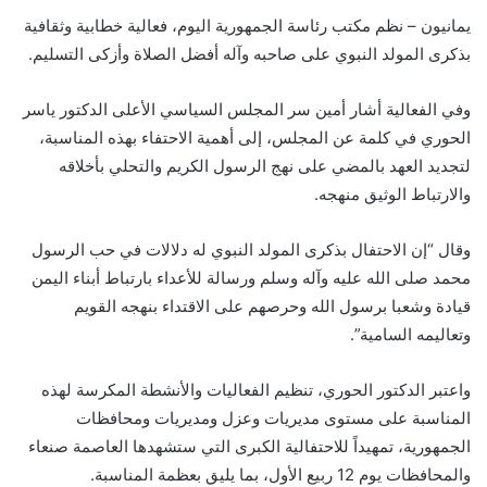
يمانيون – نظم مكتب رئاسة الجمهورية اليوم، فعالية خطابية وثقافية
بذكرى المولد النبوي على صاحبه وآله أفضل الصلاة وأزكى التسليم.
وفي الفعالية أشار أمين سر المجلس السياسي الأعلى الدكتور ياسر
الحوري في كلمة عن المجلس، إلى أهمية الاحتفاء بهذه المناسبة،
لتجديد العهد بالمضي على نهج الرسول الكريم والتحلي بأخلاقه
والارتباط الوثيق منهجه.
وقال “إن الاحتفال بذكرى المولد النبوي له دلالات في حب الرسول
محمد صلى الله عليه وآله وسلم ورسالة للأعداء بارتباط أبناء اليمن
قيادة وشعبا برسول الله وحرصهم على الاقتداء بنهجه القويم
وتعاليمه السامية”.
واعتبر الدكتور الحوري، تنظيم الفعاليات والأنشطة المكرسة لهذه
المناسبة على مستوى مديريات وعزل ومديريات ومحافظات
الجمهورية، تمهيداً للاحتفالية الكبرى التي ستشهدها العاصمة صنعاء
والمحافظات يوم 12 ربيع الأول، بما يليق بعظمة المناسبة.