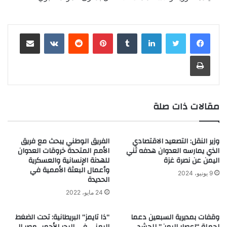
لينكدإن
‏Tumblr
بينتيريست
‏Reddit
‏VKontakte
مشاركة عبر البريد
طباعة
مقالات ذات صلة
وزير النقل: التصعيد الاقتصادي
الفريق الوطني يبحث مع فريق
الذي يمارسه العدوان هدفه ثني
الأمم المتحدة خروقات العدوان
اليمن عن نصرة غزة
للهدنة الإنسانية والعسكرية
وأعمال البعثة الأممية في
9 يونيو، 2024
الحديدة
24 مايو، 2022
وقفات بمديرية السبعين دعما
“ذا تايمز” البريطانية: تحت الضغط