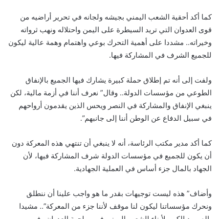
كما أكد أحقية الشعب اليمني بجيشه ولجانه في تحرير أراضيه من
قوى العدوان التي تريد السيطرة على اليمن واحتلاله ونهب ثرواته
وخيراته.. مشددا على أهمية التحرك بوعي واهتمام وهمة عالية ليكون
للجميع الشرف في المشاركة فيها.
ولفت إلى أنه تم إطلاق حملة كبيرة يشارك فيها الجميع بالإنفاق
الطوعي من مؤسسات الدولة.. وقال” نعرف أننا في أزمة مالية، لكن
ينبغي الإنفاق والمشاركة في النصر ويحس الذين يقدمون أرواحهم
في سبيل الدفاع عن الوطن أننا إلى جانبهم”.
كما أكد مدير مكتب الرئاسة، أنه لا ينبغي أن تنتهي هذه المعركة دون
أن يكون للجميع في مؤسسات الدولة شرف المشاركة فيها، لأن
الجهاد بالمال جزء أساس في العملية الجهادية.
وأضاف” هذه ليست توجيهات بقدر ما هو واجب علينا أن ننطلق
ونحرك مؤسساتنا ليكون لنا موقف لأننا جزء من المعركة”.. مشيدا
بالصمود الكبير لأبناء الشعب اليمني في مواجهة العدوان وفي