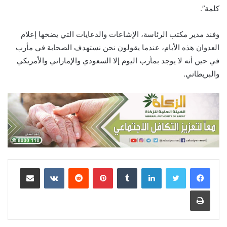
كلمة”.
وفند مدير مكتب الرئاسة، الإشاعات والدعايات التي يضخها إعلام
العدوان هذه الأيام، عندما يقولون نحن نستهدف الصحابة في مأرب
في حين أنه لا يوجد بمأرب اليوم إلا السعودي والإماراتي والأمريكي
والبريطاني.
لينكدإن
‏Tumblr
بينتيريست
‏Reddit
‏VKontakte
مشاركة عبر البريد
طباعة