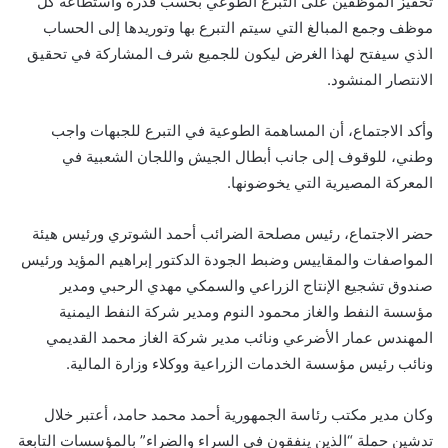
تحفيز الموظفين على التبرع الطوعي بحسب قدرة واستطاعة كل
موظف وجمع المبالغ التي سيتم التبرع بها وتوريدها إلى الحساب
الذي سيفتح لهذا الغرض ليكون للجميع شرف المشاركة في تحقيق
الانتصار المنشود.
وأكد الاجتماع، أن المساهمة الطوعية في التبرع للجبهات واجب
وطني، للوقوف إلى جانب أبطال الجيش واللجان الشعبية في
المعركة المصيرية التي يخوضونها.
حضر الاجتماع، رئيس مصلحة الضرائب أحمد الشوتري ورئيس هيئة
المواصفات والمقاييس وضبط الجودة الدكتور إبراهيم المؤيد ورئيس
صندوق تشجيع الإنتاج الزراعي والسمكي مهدي الرحبي ومدير
مؤسسة النفط والغاز محمود النوم ومدير شركة النفط اليمنية
المهندس عمار الأضرعي ونائب مدير شركة الغاز محمد القديمي
ونائب رئيس مؤسسة الخدمات الزراعية ووكلاء وزارة المالية.
وكان مدير مكتب رئاسة الجمهورية أحمد محمد حامد، أعتبر خلال
تدشين حملة “الذين ينفقون في السراء والضراء” بالمؤسسات التابعة