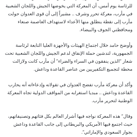
للرئاسة يوم أمس، أن المعركة التي يخوضها الجيش واللجان الشعبية
في مأرب، معركة تحرر وشرف .. مشيراً إلى أن قوى العدوان حولت
مأرب إلى نقطة ينطلق منها الأعداء لاستهداف العاصمة صنعاء
ومحافظتي الجوف والبيضاء.
وأوضح حامد خلال اجتماع الهيئات والأجهزة العليا التابعة لرئاسة
الجمهورية، لتدشين حملة الإنفاق لدعم الجيش واللجان الشعبية تحت
شعار “الذين ينفقون في السراء والضراء” أن مأرب كانت ولازالت
محطة لتجميع التكفيريين من عناصر القاعدة وداعش.
وأكد أن معركة مأرب تفضح العدوان في تقولاته وإدعاءاته أنه يحارب
القاعدة وداعش .. مبديا استغرابه من المواقف الدولية تجاه المعركة
الوطنية لتحرير مأرب.
وقال” هذه المعركة نواجه فيها أشرار العالم بكل فئاتهم وتصنيفاتهم،
حيث اجتمع فيها الأمريكي والبريطاني إلى جانب القاعدة وداعش
بجوار السعودي والإماراتي”.