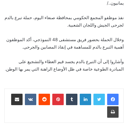
يمانيون../
نفذ موظفو المجمع الحكومي بمحافظة صنعاء اليوم، حملة تبرع بالدم
لجرحى الجيش واللجان الشعبية.
وخلال الحملة بحضور فريق مستشفى 48 النموذجي، أكد الموظفون
أهمية التبرع بالدم للمساهمة في إنقاذ المصابين والجرحى.
وأشاروا إلى أن التبرع بالدم يجسد قيم العطاء والتشجيع على
المبادرة الطوعية خاصة في ظل الأوضاع الراهنة التي يمر بها الوطن.
لينكدإن
‏Tumblr
بينتيريست
‏Reddit
‏VKontakte
مشاركة عبر البريد
طباعة