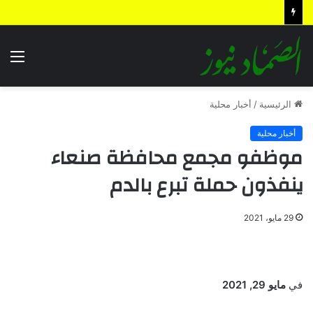
بيان القوات المسلحة اليمنية.. رسائل ردع واستباق للتصعيد وترسيخ لمعادلة “الحصار بالحصار”
الق
الرئيسية
/
أخبار محلية
أخبار محلية
موظفو مجمع محافظة صنعاء
ينفذون حملة تبرع بالدم
29 مايو، 2021
في
مايو 29, 2021