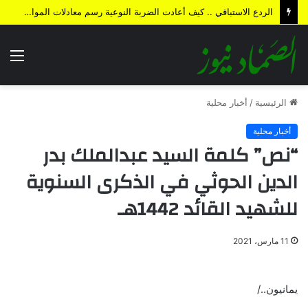
الردع الاستباقي .. كيف أعادت الضربة النوعية رسم معادلات المواجهة وأجهضت التحشيدات السعودية قبل انطلاقها؟
الق
الرئيسية
/
أخبار محلية
أخبار محلية
“نص” كلمة السيد عبدالملك بدر
الدين الحوثي في الذكرى السنوية
للشهيد القائد 1442هـ
11 مارس، 2021
يمانيون../