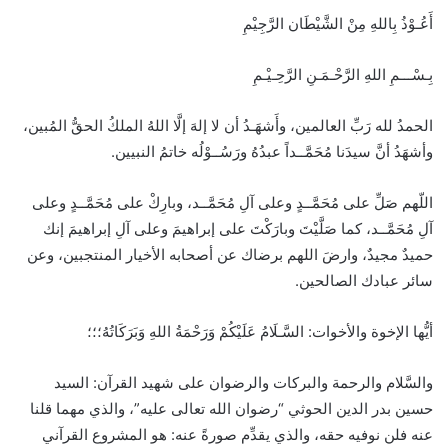
أَعُـوْذُ بِاللهِ مِنْ الشَّيْطَان الرَّجِيْمِ
بِـسْـــمِ اللهِ الرَّحْـمَـنِ الرَّحِـيْـمِ
الحمدُ لله رَبِّ العالمين، وأَشهَـدُ أن لا إلهَ إلَّا اللهُ الملكُ الحقُّ المُبين،
وأشهَدُ أنَّ سيدَنا مُحَمَّــداً عبدُهُ ورَسُــوْلُه خاتمُ النبيين.
اللّهم صَلِّ على مُحَمَّــدٍ وعلى آلِ مُحَمَّــد، وبارِكْ على مُحَمَّــدٍ وعلى
آلِ مُحَمَّــد، كما صَلَّيْتَ وبارَكْتَ على إبراهيمَ وعلى آلِ إبراهيمَ إنك
حميدٌ مجيدٌ، وارضَ اللهم برضاك عن أصحابه الأخيار المنتجبين، وعن
سائر عبادك الصالحين.
أيُّها الإخوة والأخوات: السَّـلَامُ عَلَيْكُمْ وَرَحْمَةُ اللهِ وَبَرَكَاتُهُ؛؛؛
والسَّلام والرحمة والبركات والرضوان على شهيد القرآن: السيد
حسين بدر الدين الحوثي “رضوان الله تعالى عليه”، والذي مهما قلنا
عنه فلن نوفيه حقه، والذي يقدِّم صورةً عنه: هو المشروع القرآني