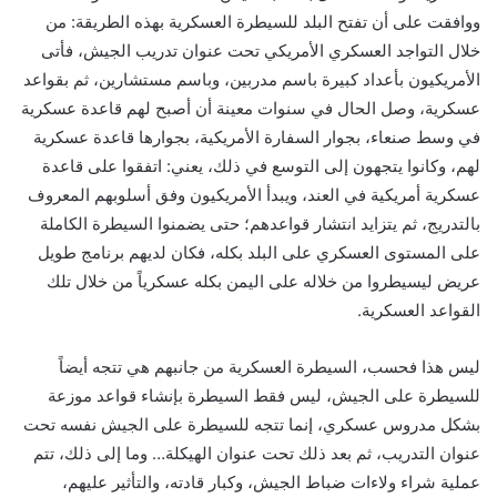
ووافقت على أن تفتح البلد للسيطرة العسكرية بهذه الطريقة: من
خلال التواجد العسكري الأمريكي تحت عنوان تدريب الجيش، فأتى
الأمريكيون بأعداد كبيرة باسم مدربين، وباسم مستشارين، ثم بقواعد
عسكرية، وصل الحال في سنوات معينة أن أصبح لهم قاعدة عسكرية
في وسط صنعاء، بجوار السفارة الأمريكية، بجوارها قاعدة عسكرية
لهم، وكانوا يتجهون إلى التوسع في ذلك، يعني: اتفقوا على قاعدة
عسكرية أمريكية في العند، ويبدأ الأمريكيون وفق أسلوبهم المعروف
بالتدريج، ثم يتزايد انتشار قواعدهم؛ حتى يضمنوا السيطرة الكاملة
على المستوى العسكري على البلد بكله، فكان لديهم برنامج طويل
عريض ليسيطروا من خلاله على اليمن بكله عسكرياً من خلال تلك
القواعد العسكرية.
ليس هذا فحسب، السيطرة العسكرية من جانبهم هي تتجه أيضاً
للسيطرة على الجيش، ليس فقط السيطرة بإنشاء قواعد موزعة
بشكل مدروس عسكري، إنما تتجه للسيطرة على الجيش نفسه تحت
عنوان التدريب، ثم بعد ذلك تحت عنوان الهيكلة… وما إلى ذلك، تتم
عملية شراء ولاءات ضباط الجيش، وكبار قادته، والتأثير عليهم،