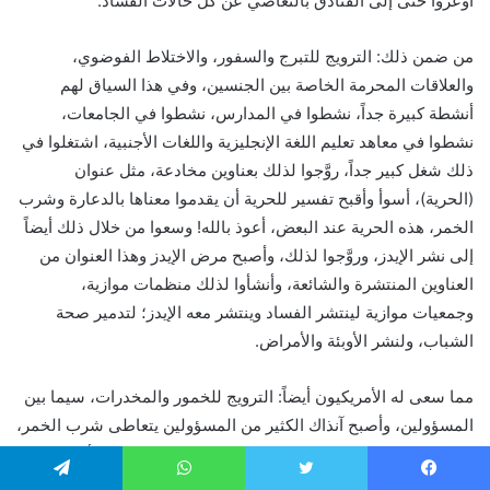
أوعزوا حتى إلى الفنادق بالتغاضي عن كل حالات الفساد.
من ضمن ذلك: الترويج للتبرج والسفور، والاختلاط الفوضوي،
والعلاقات المحرمة الخاصة بين الجنسين، وفي هذا السياق لهم
أنشطة كبيرة جداً، نشطوا في المدارس، نشطوا في الجامعات،
نشطوا في معاهد تعليم اللغة الإنجليزية واللغات الأجنبية، اشتغلوا في
ذلك شغل كبير جداً، روَّجوا لذلك بعناوين مخادعة، مثل عنوان
(الحرية)، أسوأ وأقبح تفسير للحرية أن يقدموا معناها بالدعارة وشرب
الخمر، هذه الحرية عند البعض، أعوذ بالله! وسعوا من خلال ذلك أيضاً
إلى نشر الإيدز، وروَّجوا لذلك، وأصبح مرض الإيدز وهذا العنوان من
العناوين المنتشرة والشائعة، وأنشأوا لذلك منظمات موازية،
وجمعيات موازية لينتشر الفساد وينتشر معه الإيدز؛ لتدمير صحة
الشباب، ولنشر الأوبئة والأمراض.
مما سعى له الأمريكيون أيضاً: الترويج للخمور والمخدرات، سيما بين
المسؤولين، وأصبح آنذاك الكثير من المسؤولين يتعاطى شرب الخمر،
والبعض يتعاطى المخدرات، وبين الشباب ورجال المال والأعمال،
كانوا يستهدفون البعض من رجال المال والأعمال بهذا: بالخمور،