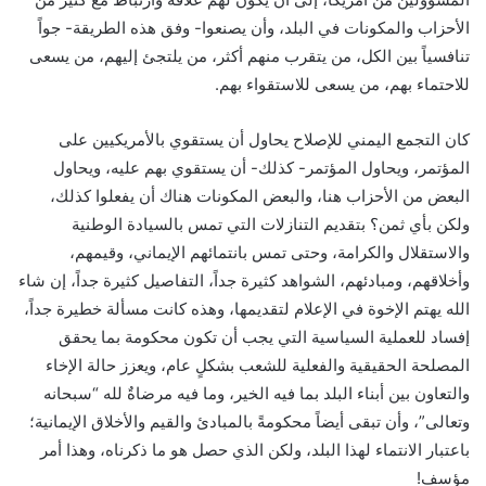
الأحزاب والمكونات في البلد، وأن يصنعوا- وفق هذه الطريقة- جواً
تنافسياً بين الكل، من يتقرب منهم أكثر، من يلتجئ إليهم، من يسعى
للاحتماء بهم، من يسعى للاستقواء بهم.
كان التجمع اليمني للإصلاح يحاول أن يستقوي بالأمريكيين على
المؤتمر، ويحاول المؤتمر- كذلك- أن يستقوي بهم عليه، ويحاول
البعض من الأحزاب هنا، والبعض المكونات هناك أن يفعلوا كذلك،
ولكن بأي ثمن؟ بتقديم التنازلات التي تمس بالسيادة الوطنية
والاستقلال والكرامة، وحتى تمس بانتمائهم الإيماني، وقيمهم،
وأخلاقهم، ومبادئهم، الشواهد كثيرة جداً، التفاصيل كثيرة جداً، إن شاء
الله يهتم الإخوة في الإعلام لتقديمها، وهذه كانت مسألة خطيرة جداً،
إفساد للعملية السياسية التي يجب أن تكون محكومة بما يحقق
المصلحة الحقيقية والفعلية للشعب بشكلٍ عام، ويعزز حالة الإخاء
والتعاون بين أبناء البلد بما فيه الخير، وما فيه مرضاةٌ لله “سبحانه
وتعالى”، وأن تبقى أيضاً محكومةً بالمبادئ والقيم والأخلاق الإيمانية؛
باعتبار الانتماء لهذا البلد، ولكن الذي حصل هو ما ذكرناه، وهذا أمر
مؤسف!