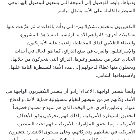
ودنياها، وأيضاً للوصول إلى النتيجة التي يسعون للوصول إليها: وهي
السيطرة الكاملة على الأمة بشكلٍ مباشر.
التكفيريون بمختلف تشكيلاتهم- التي بدأت بالقاعدة، ثم تفرَّعت عنها
تشكيلات أخرى- كانوا هم الأداة الرئيسية لتنفيذ هذا المشروع،
والغطاء الظلامي لذلك المخطط، واعتمد عليه الأمريكيون
والإسرائيليون والغرب في صنع الذرائع، كما هو الحال في أحداث
الحادي عشر من سبتمبر وغيرها، الذرائع التي يتحركون من خلالها،
ويجعلون منها غطاءً لدخولهم إلى هذه الأمة؛ للسيطرة التامة عليها،
ولاستهدافها الشامل.
وأيضاً لتصدر الواجهة، الأعداء أرادوا أن يتصدر التكفيريون الواجهة في
الأمة، وكأنهم هم من سيظهر للقيام بمسؤولية حماية الأمة، والدفاع
عنها… وعناوين أخرى، في الوقت الذي هم نموذج مصنوع خصيصاً
لتحقيق السيطرة الأمريكية، ولذلك فهم يتحركون وفق الأهداف
الأمريكية، وبما يحقق المؤامرات الأمريكية، فهم تحت السيطرة
الأمريكية في نشاطهم وتحركاتهم، وعلى مستوى الانتشار: ينتشرون
حيث تريد منهم أمريكا أن ينتشروا، والانكماش: ينكمشون متى أرادت