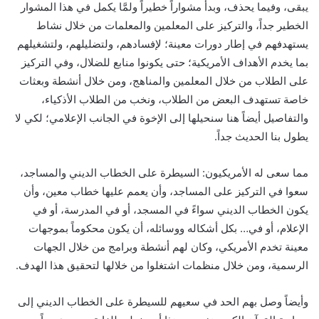
يبقى، وفيما يحذف، وبدأ مشواراً خطيراً ولمَّا يكمل في هذا المشوار
الخطير جداً، والتركيز على المعلمين والمعلمات من خلال نشاط
يستهدفهم في إطار دورات معينة؛ لإفسادهم، ولتضليلهم، ولتشغيلهم
بما يخدم الأهداف الأمريكية؛ حتى يكونوا منابع للضلال، وفي التركيز
على الطلاب من خلال المعلمين والمناهج، ومن خلال أنشطة وبعثات
خاصة تستهدف البعض من الطلاب، ونخب من الطلاب الأذكياء،
والتفاصيل أيضاً هنا سنحيلها إلى الإخوة في الجانب الإعلامي؛ لكي لا
يطول بنا الحديث جداً.
مما سعى له الأمريكيون: السيطرة على الخطاب الديني والمساجد،
سعوا في التركيز على المساجد، وأن يعمم عليها خطاب معين، وأن
يكون الخطاب الديني سواءً في المسجد، أو في المدرسة، أو في
الإعلام، أو في… بكل أشكاله ووسائله، أن يكون محكوماً بموجهات
معينة تخدم الأمريكي، وكان لهم أنشطة وبرامج من خلال الجهات
الرسمية، ومن خلال منظمات اشتغلوا من خلالها لتحقيق هذا الهدف.
وأيضاً وصل بهم الحد في سعيهم للسيطرة على الخطاب الديني إلى