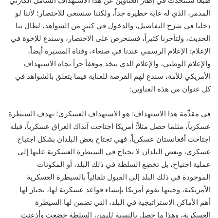
طبعاً سنتحدث في إطار العناوين عن هذا الاستهداف الشامل الكارثي
المدمر، الذي له غاية خطيرة جداً، ولكننا سنسعى للاختصار؛ لأننا لو
دخلنا في شرح التفاصيل، والدخول في كثيرٍ من الشواهد، لطال بنا
الحديث، ولتأخرنا كثيراً، فسنحرص على الاختصار، وسندع للإخوة في
الإعلام: الإعلام الرسمي عندنا في صنعاء، وقناة المسيرة أيضاً،
والإعلام الوطني، والإعلام الذي يتخذ موقفاً حراً تجاه الاستهداف
الأمريكي للأمة، سندع لهم الفرصة للعناية فيما يتعلق بالشواهد في
كل عنوان من هذه العناوين:
في مقدِّمة هذا الاستهداف: هو الاستهداف العسكري؛ بهدف السيطرة
عسكرياً، مثلما حصل مثلاً: أمريكا اجتاحت آنذاك العراق عسكرياً، قبله
اجتاحت أفغانستان عسكرياً، فهي تجتاح بعض البلدان بشكل اجتياح
عسكري، وبعض البلدان لا تحتاج في السيطرة العسكرية عليها إلى
عملية اجتياح، بل تخضِع السلطة في ذلك البلد، أو المكونات
الموجودة في ذلك البلد إلى القبول تلقائياً بالسيطرة العسكرية
الأمريكية، وحينها تقوم أمريكا بإنشاء قواعد عسكرية لها، تختار لها
أهم الأماكن الاستراتيجية في البلد، التي تضمن لها السيطرة
العسكرية، وهذا ما حصل بالنسبة لليمن، السلطة خضعت وأذعنت