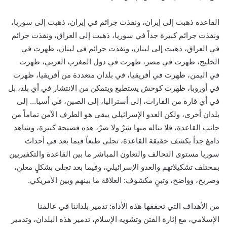
القاعدة ذهبت إلى إيران، ونفذت جرائم في إيران، ذهبت إلى سوريا،
ونفذت جرائم كبيرة جداً في سوريا، ذهبت إلى العراق، ونفذت جرائم
في العراق، ذهبت إلى لبنان، ونفذت جرائم في لبنان، ظهرت في
الخليج، ظهرت في مصر، ظهرت في دول المغرب العربي، ظهرت
في اليمن، ظهرت في أفريقيا، في بلدان متعددة من أفريقيا، ظهرت
في أوروبا، ظهرت كوحش يستطيع ويتمكن من الانتشار في أي بلد، بل
في أي قارة من القارات، إلى أستراليا، إلى الصين، في أسيا… إلى
بلدان أخرى، ولكن العدو الإسرائيلي يبقى هو الطرف الآمن تماماً من
جانب القاعدة، فلا يناله منها شرٌ ولا ضرٌ، هذه فضيحة كبيرة، وشاهد
دامغ جداً يكشف حقيقة القاعدة، تجلى طبعاً فيما بعد في أحداث
سوريا مستوى التحالف والتعاون المباشر ما بين القاعدة والتكفيريين
بمختلف تشكيلاتهم والعدو الإسرائيلي، وفيما بعد تجلى بشكلٍ معلن،
وصريح، وواضح، وتبنٍ مكشوف: العلاقة ما بينهم وبين الأمريكي.
من الأهداف التي تحققها هذه الأداة: تدمير بلداننا في عالمنا
الإسلامي، مع إثارة الفتن وتشويه الإسلام، تدمير هذه البلدان، وتدمير