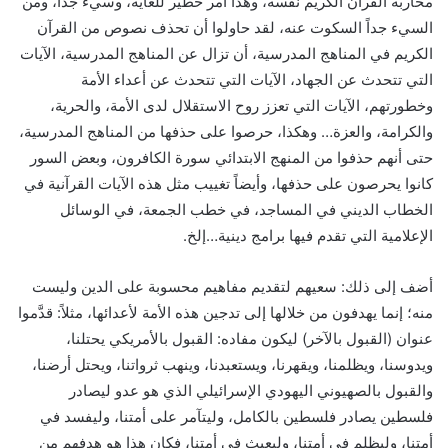
محاربة القرآن الكريم نفسه، وهذا أمر خطير للغاية، وسيء جداً، ومن
السيء جداً السكوت عنه، لقد حاولوا أن تحذف نصوص من القرآن
الكريم في المناهج المدرسية، أن تزال عن المناهج المدرسية، الآيات
التي تتحدث عن الجهاد، الآيات التي تتحدث عن أعداء الأمة
وخطورتهم، الآيات التي تعزز روح الاستقلال لدى الأمة، والحرية،
والكرامة، والعزة… وهكذا، حرصوا على حذفها من المناهج المدرسية،
حتى أنهم حذفوا من المنهج الابتدائي سورة الكافرون، وبعض السور
كانوا يحرصون على حذفها، وأيضاً تغييب مثل هذه الآيات القرآنية في
الخطاب الديني في المساجد، في خطب الجمعة، في الوسائل
الإعلامية التي تقدم فيها برامج دينية…إلخ.
أضف إلى ذلك: سعيهم لتقديم مفاهيم محسوبة على الدين وليست
منه؛ إنما يهدفون من خلالها إلى تدجين هذه الأمة لأعدائها، مثلاً: قدَّموا
عنوان (القبول بالآخر) ليكون مفاده: القبول بالأمريكي يحتلنا،
ويدوسنا، ويظلمنا، ويقهرنا، ويستعبدنا، وينهب ثرواتنا، ويحتل أرضنا،
والقبول بالصهيوني اليهودي الإسرائيلي الذي هو عدو ليصادر
فلسطين يصادر فلسطين بالكامل، وليتآمر على أمتنا، وليفسد في
أمتنا، وليظلم في أمتنا، وليعبث في أمتنا، فكان هذا هو هدفهم من