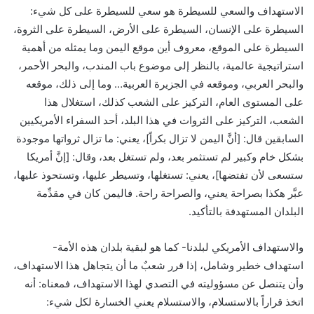
الاستهداف والسعي للسيطرة هو سعي للسيطرة على كل شيء:
السيطرة على الإنسان، السيطرة على الأرض، السيطرة على الثروة،
السيطرة على الموقع، معروف أين موقع اليمن وما يمثله من أهمية
استراتيجية عالمية، بالنظر إلى موضوع باب المندب، والبحر الأحمر،
والبحر العربي، وموقعه في الجزيرة العربية… وما إلى ذلك، موقعه
على المستوى العام، التركيز على الشعب كذلك، استغلال هذا
الشعب، التركيز على الثروات في هذا البلد، أحد السفراء الأمريكيين
السابقين قال: [أنَّ اليمن لا تزال بكراً]، يعني: ما تزال ثرواتها موجودة
بشكل خام وكبير لم تستثمر بعد، ولم تستغل بعد، وقال: [إنَّ أمريكا
ستسعى لأن تفتضها]، يعني: تستغلها، وتسيطر عليها، وتستحوذ عليها،
عبَّر هكذا بصراحة يعني، والصراحة راحة. فاليمن كان في مقدِّمة
البلدان المستهدفة بالتأكيد.
والاستهداف الأمريكي لبلدنا- كما هو لبقية بلدان هذه الأمة-
استهداف خطير وشامل، إذا قرر شعبٌ ما أن يتجاهل هذا الاستهداف،
وأن يتنصل عن مسؤوليته في التصدي لهذا الاستهداف، فمعناه: أنه
اتخذ قراراً بالاستسلام، والاستسلام يعني الخسارة لكل شيء: