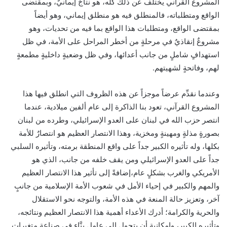
المشروع القرآني يختلف عن ذلك كله، هو نتاجٌ إيمانيٌ، وبمقتضى
الواقع ومتطلباته، فالمنطلق فيه هو منطلق إيماني، وهو أيضاً
بمقتضى الواقع، ومتطلبات هذا الواقع بما فيه من تحديات، وهو
مشروعٌ إنقاذيٌ في مرحلةٍ من أخطر المراحل على الأمة، في ظل
استهدافٍ شاملٍ من جانب أعدائها، وفي ظل وضعيةٍ داخليةٍ مطمعةٍ
لهم، وفاتحةٍ لشهيتهم.
وعندما نقدِّم عرضاً موجزاً عن هذه الظروف التي انطلق فيها هذا
المشروع القرآني، تعود بنا الذاكرة إلى عام ألفين ميلادية، عندما
انتصر حزب الله في لبنان على العدو الإسرائيلي، وطرده من لبنان
بصورةٍ مذلةٍ ومهينةٍ ومخزية، وهذا الانتصار العظيم هو انتصارٌ للأمة
بكلها، وله تأثيره الكبير جداً على واقع المنطقة برمته، وتأثيره السلبي
جداً على العدو الإسرائيلي ومن يقف خلفه من جانب، الذي هو
الأمريكي والغرب بشكلٍ عام،إضافةً إلى تأثير هذا الانتصار العظيم
والمهم والكبير في إحياء الأمل في شعوب الأمة الإسلامية من جانبٍ
آخر، وتعزيز حالة المنعة في هذه الأمة، والتوجه نحو الاستقلال
والحرية والكرامة؛ أدرك الأعداء أهمية هذا الانتصار العظيم ونتائجه،
وتأثيره الكبير، وإمكانية أن يتحول إلى عاملٍ بنَّاء في صناعة متغيرات