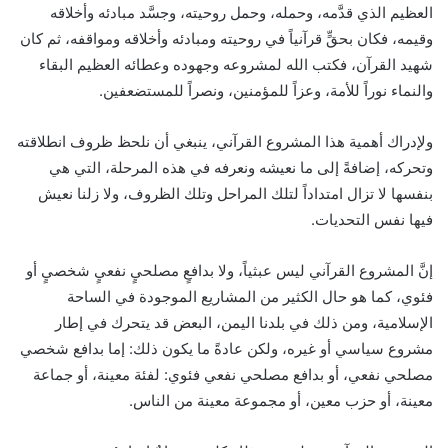
العظيم الذي قدَّمه، وحمله، وحمل روحيته، وجسَّد مبادئه وأخلاقه
وقيمه، فكان بحقٍّ قرآنياً في روحيته ومبادئه وأخلاقه ومواقفه، ثم كان
شهيد القرآن، فكتب الله لمشروعه وجهوده وعطائه العظيم البقاء
والنماء نوراً للأمة، وعزاً للمؤمنين، ونصراً للمستضعفين.
ولإدراك أهمية هذا المشروع القرآني، ينبغي أن نلحظ ظروف انطلاقته
وتحركه، إضافةً إلى ما نعيشه ونعرفه في هذه المرحلة، التي هي
بنفسها لا تزال امتداداً لتلك المراحل وتلك الظروف، ولا زلنا نعيش
فيها نفس التحديات.
إنَّ المشروع القرآني ليس عبثياً، ولا بدافعٍ مصلحيٍ نفعيٍ شخصيٍ أو
فئوي، كما هو حال الكثير من المشاريع الموجودة في الساحة
الإسلامية، ومن ذلك في بلدنا اليمن، البعض قد يتحرك في إطار
مشروع سياسي أو غيره، ولكن عادةً ما يكون ذلك: إما بدافع شخصي
مصلحي نفعي، أو بدافع مصلحي نفعي فئوي: لفئة معينة، أو جماعة
معينة، أو حزب معين، أو مجموعة معينة من الناس.