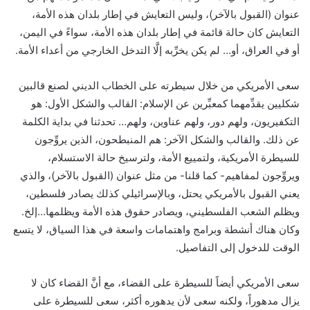
عنوان (القبول بالآخر)، وليس التعايش في إطار بلدان هذه الأمة،
التعايش كان حالة قائمة في إطار بلدان هذه الأمة، سواءً في اليمن،
أو في العراق، أو… لم يكن يخرِّبه إلَّا التدخل الخارجي من أعداء الأمة.
سعى الأمريكي من خلال سيطرته على الخطاب الديني لصنع قالبين
شكليين يقدِّمهما كمعبِّرين عن الإسلام: القالب والشكل الأول: هو
التكفيريون، ولهم دور، ولهم عناوين، ولهم… تحدثنا في بداية الكلمة
عن ذلك. والقالب والشكل الآخر: هم المنبطحون، الذين يروِّجون
للسيطرة الأمريكية، ولتمييع الأمة، ولترسيخ حالة الاستسلام،
ويروِّجون لمفاهيم- كما قلنا- من مثل عنوان (القبول بالآخر)، والذي
يعني القبول بالأمريكي يحتل، وبالإسرائيلي كذلك يصادر فلسطين،
ويظلم الشعب الفلسطيني، ويصادر حقوق هذه الأمة ويظلمها…إلخ.
وكان هناك أنشطة وبرامج واهتمامات واسعة في هذا السياق، لا يتسع
الوقت للدخول إلى التفاصيل.
سعى الأمريكي أيضاً للسيطرة على القضاء، مع أنَّ القضاء كان لا
يزال مدهوراً، ولكنه سعى لأن يدهوره أكثر، سعى للسيطرة على