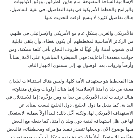
الإسلامية الساحة المفتوحة أمام هذين الطرفين، ووفق الأولويات
والبرامج والخطط الأمريكية في بقية التفاصيل، في بقية التفاصيل،
هناك تفاصيل كثيرة لا يتسع الوقت للحديث عنها.
فالأمريكي والغربي بشكلٍ عام مع الأمريكي والإسرائيلي في ظلهم،
من الركائز الأساسية لمخططهم: أن يكون بغطاء، وأن يلقى قابلية
لدى شعوب أمتنا، وأن تُهَيَّأ له ظروف النجاح بأقل كلفة ممكنة، ومن
جوانب متعددة؛ أماغايته: فهي السيطرة المباشرة على الأمة إنساناً
وأرضاً وثروات، بعد الوصول بها إلى مستوى الانهيار التام.
هذا المخطط هو يستهدف الأمة كلها، وليس هناك استثناءات لبلدان
معينة من بلدان أمتنا الإسلامية؛ إنما هناك أولويات وطرق متفاوتة،
هناك ترتيبات لدى الأمريكي من يبدأ به ومن يؤخِّره؛ إما للاستغلال في
البداية، كما يفعل ما دول الخليج، دول الخليج ليست بمنأى عن
الاستهداف الأمريكي لها، ولكنه أجَّل ذلك؛ ليبدأ أولاً بعملية الاستغلال
لها في ظل استهدافه لبقية دول وبلدان أمتنا، كما يفعله مع البعض
منها بوضوح الآن، ويجعلها تتصدر تنفيذ مؤامراته ومخططاته، فالبعض
يؤجِّلهم للاستغلال أولاً والاستفادة منهم بشكلٍ أو بآخر، وبمستويات