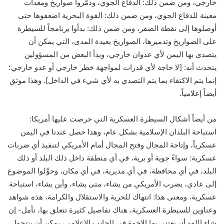
خارجي، ومن ضمن ذلك: الدفاع الجوي، ودمَّروا صواريخ ومعدات
معينة للدفاع الجوي، ومن ضمن ذلك: القوة البحرية اضعفوها حتى
أوصلوها إلى نقطة الصفر، ومن ضمن ذلك: بدأوا برنامجاً للسيطرة
على الصواريخ وتدميرها، الصواريخ بعيدة المدى، التي يمكن أن
يتصدى بها اليمن لأي عدوان خارجي، وبدأ البعض من المسؤولين
يتحدث أنه: [لا حاجة لأي قدرات لمواجهة خطر خارجي أو عدو خارجي؛
إنما يتم الاكتفاء بما يتم التصدي به لأي شيء في الداخل]. وهذا موثق
أيضاً إعلامياً.
من أيضاً أشكال السيطرة العسكرية التي حرصت عليها أمريكا:
استباحة البلدان الإسلامية بشكل عام، وهذا حصل عندنا في اليمن
عسكرياً، وإتاحة المجال وفتح المجال أمام الأمريكي لتنفيذ أي ضربات
عسكرية: سواءً جوية أو برية، في أي منطقة داخل ذلك البلد أو ذلك
البلد، في أي محافظة، في أي مديرية، في أي مكان، وحوَّلوا الموضوع
إلى عادي، يضرب الأمريكي من يشاء، متى يشاء، وأين يشاء، استباحة
عسكرية، ومعنى هذا: انتهاك للحرية والاستقلال والكرامة، هذه شواهد
وعناوين للسيطرة العسكرية، هناك تفاصيل كثيرة تتعلق بها، نأمل- إن
شاء الله- أن يعتني بها الإخوة في الجانب الإعلامي، يمكن أن ينتجوا