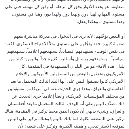
متفاوتة، هو يحدد الأدوار وفق كل مرحلة، أو وفق كل مهمة، حتى على
مستوى المهام، لهذا دور، ولهذا دور، ولهذا دور، وهذا في مستوى،
وهذا مستوى… وهكذا يفعل.
أو البعض يؤجِّلهم؛ لأنه يرى في الدخول في معركة مباشرة معهم
صعوبةً كبيرة، فقد يؤجِّلهم على مستوى مثلاً الاجتياح العسكري، لكنه-
في نفس الوقت- يستهدفهم اقتصادياً، يستهدفهم اعلامياً، يستهدفهم
سياسياً… يستهدفهم بوسائل وأساليب كثيرة جداً، واليمن- كبلد من
بلدان هذه الأمة- هو من البلدان المستهدفة في المقدمة، كان
الأمريكيون يتحدثون، البعض من المسؤولين الأمريكيين والإعلام
الأمريكي كانوا يصنفوا اليمن على أنها البلد الثالث المحتمل ما بعد
أفغانستان والعراق، وهذا جرى الحديث عنه في أمريكا من مسؤولين
من مختلف المؤسسات الأمريكية، وأيضاً إعلامياً جرى الحديث عن
ذلك، صنِّف اليمن على أنه الهدف الثالث المحتمل ما بعد أفغانستان
والعراق، وشيء بديهي أن يكون اليمن محط تركيز في المقدمة، هناك
تركيز على المنطقة بكلها، فما بالك باليمن! وهناك تركيز على اليمن
لموقعه الاستراتيجي، وأهميته الكبيرة، وتركيز على شعبه؛ لأن