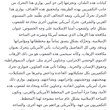
كيانات هذه البلدان، وتجزئتها إلى حدٍ كبير. يوازي هذا التحرك من
جانب التكفيريين بهذه الطريقة، ولتحقيق هذه الأهداف، يوازي هذا
التحرك تحركٌ أمريكي، ومعه التحالف الذي نظَّمه على المستوى
الغربي والشرقي، تحرك أمريكي بعناوين أخرى مخادعة للشعوب
بشكلٍ عام، ولشعوب أمتنا الإسلامية على وجه الخصوص: عنوان
مكافحة هذا الإرهاب الذي صنعته أمريكا ونشرته في الساحة
الإسلامية، وتحرِّكه بشكلٍ يتسق تماماً مع مخططاتها ومؤامراتها
وبدقة، وفي كل التفاصيل والجزئيات، يأتي الأمريكي يتحرك بعنوان
مكافحة الإرهاب، وكأنه سيحمي هذه الشعوب هو من ذلك الإرهاب
الدموي الوحشي الإجرامي، وعناوين أخرى مثل: عنوان الديموقراطية،
وحقوق الإنسان، والحرية… وهكذا تأتي هذه العناوين، فيوازي تحرك
التكفيريين بكل تشكيلاتهم: القاعدة وداعش وغيرها من التشكيلات،
بهمجيتهم، ووحشيتهم، وإجرامهم، وبشاعتهم، وسوئهم، يوازي ذلك
تحرك أمريكي بعناوين انقاذية، وعناوين جذَّابة ومخادعة لشعوب هذه
الأمة، وهذا جزءٌ أساسيٌ في المخطط الأمريكي والغربي، وتكون
الساحة الإسلامية بشكلٍ عام ساحة مفتوحة لهذا المخطط،
التكفيريون من جهة، والأمريكي وراءهم من جهة أخرى، والساحة