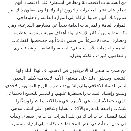
من السياسات الاقتصادية ومظاهر السيطرة على الاقتصاد: أنهم
عملوا على نشر المخدرات والترويج لها، ولا يزالون يفعلون ذلك، من
ضمن ذلك: أنهم حولوا الزكاة إلى الموارد العامة، وأدخلوها في
الموارد العامة والميزانيات العامة بعيداً عن مصارفها الشرعية، وهي
ركن عظيم من أركان الإسلام، وله أهداف مهمة ومقدسة عظيمة،
ومصارف محددة شرعاً، من ضمن ذلك: أنهم خصخصوا القطاعات
العامة والخدمات الأساسية في: الصحة، والتعليم… وأشياء أخرى،
والتفاصيل كثيرة، والكلام يطول.
من ضمن ما سعى له الأمريكيون في الاستهداف لهذا البلد ولهذا
الشعب، ويفعلون ذلك على مستوى الأمة الإسلامية بكلها: السعي
لنشر الفساد الأخلاقي والرذيلة؛ بهدف ضرب الروح المعنوية والأخلاق،
وتمييع وإفساد الشباب والسيطرة عليهم، والتدمير للنسيج الاجتماعي
الذي بنيته الأساسية هي الأسرة، في هذا الاتجاه أنشأوا وشغَّلوا
شبكات واسعة للدعارة بالآلاف، أنشأوا وشجَّعوا على إنشاء ملاهي
ليلية للفساد، بدأت آنذاك في تلك المراحل بدأت في صنعاء، وبدأت
في عدن، وبدأت في بعض المحافظات، وكانت إلى ازدياد مستمر،