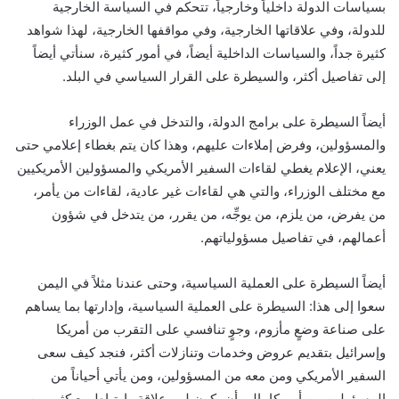
بسياسات الدولة داخلياً وخارجياً، تتحكم في السياسة الخارجية
للدولة، وفي علاقاتها الخارجية، وفي مواقفها الخارجية، لهذا شواهد
كثيرة جداً، والسياسات الداخلية أيضاً، في أمور كثيرة، سنأتي أيضاً
إلى تفاصيل أكثر، والسيطرة على القرار السياسي في البلد.
أيضاً السيطرة على برامج الدولة، والتدخل في عمل الوزراء
والمسؤولين، وفرض إملاءات عليهم، وهذا كان يتم بغطاء إعلامي حتى
يعني، الإعلام يغطي لقاءات السفير الأمريكي والمسؤولين الأمريكيين
مع مختلف الوزراء، والتي هي لقاءات غير عادية، لقاءات من يأمر،
من يفرض، من يلزم، من يوجِّه، من يقرر، من يتدخل في شؤون
أعمالهم، في تفاصيل مسؤولياتهم.
أيضاً السيطرة على العملية السياسية، وحتى عندنا مثلاً في اليمن
سعوا إلى هذا: السيطرة على العملية السياسية، وإدارتها بما يساهم
على صناعة وضعٍ مأزوم، وجوٍ تنافسي على التقرب من أمريكا
وإسرائيل بتقديم عروض وخدمات وتنازلات أكثر، فنجد كيف سعى
السفير الأمريكي ومن معه من المسؤولين، ومن يأتي أحياناً من
المسؤولين من أمريكا، إلى أن يكون لهم علاقة وارتباط مع كثير من