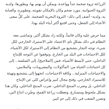
الزراعة ثروة ضخمة جداً وواعدة، ويمكن أن يهتم بها، ويطورها، ولديه
الثروة الحيوانية، مورد ضخم وكان بالإمكان تقويته، وتطويره، والعناية
به، ولديه- أضف إلى ذلك- الثروة البحرية الضخمة. على كلٍّ سعى
الأعداء إلى الشغل، وحتى اقتنع أكثر أبناء البلد بهذا.
مما حرص عليه وكان قائماً، ولكنه زاد بشكل أكبر، وتماشى معه
النظام في ذلك بشكلٍ تام: الاعتماد على الاستيراد الخارجي لكل
شيء، توجه التجار بتشجيع من النظام إلى الاستيراد لكل الأشياء،
لكل الاحتياجات في البلد من الخارج، وتوقفوا عن التوجه للإنتاج
الداخلي، حتى لأبسط الأشياء، فمن [الملاخيخ]، إلى الصلصة… إلى
كل احتياجات الحياة من: المأكولات، والمشروبات، والملابس،
والاحتياجات المنزلية… وكافة الاحتياجات، اتجهوا إلى بتشجيع وتهيئة
للاستيراد الخارجي، وفتح مجال كبير وإعراض كلي عن الإنتاج
الداخلي، بل وضرب المنتج الداخلي، ضرب المنتج الداخلي، وكان هذا
بشكل ملحوظ ومتسارع، وتعطلت زراعة القمح، وضُرِب انتاج البن،
وتضرر الشعب في ذلك إلى حدٍ كبير.