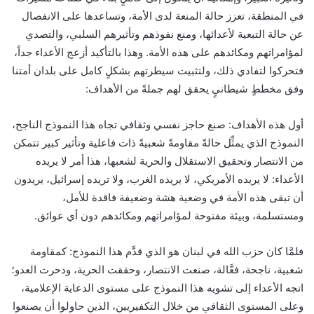
في المنطقة، تعزز حالة المنعة لدى الأمة، وتساعدها على الانفصال
عن حالة التبعية لأعدائها، ومنع نفوذهم وتأثيرهم السلبي، والتصدي
لمؤامراتهم ومكائدهم على هذه الأمة. وهذا بالتأكيد أزعج الأعداء جداً،
فتحركوا لتفادي ذلك، ولتثبيت سيطرتهم بشكلٍ كامل على بلدان أمتنا
وفق مخططٍ شيطانيٍ يحقق لهم جملةً من الأهداف:
أول هذه الأهداف: صنع حاجز نفسي وثقافي تجاه هذا النموذج الناجح،
النموذج الذي يمثِّل حالةً مقاومةً شعبيةً ذات فاعلية وتأثير كبير تتمكن
من الانتصار وتحقيق الاستقلال والحرية لشعبها، هذا أمر لا يريده
الأعداء: لا يريده الأمريكي، لا يريده الغرب، ولا تريده إسرائيل، يريدون
أن تبقى هذه الأمة في وضعية هشة وضعيفة فاقدة للأمل،
ومستسلمة، وبيئة مفتوحة لمؤامراتهم ومكائدهم دون أي عوائق.
فلمَّا كان حزب الله في لبنان هو الذي قدَّم هذا النموذج: كمقاومة
شعبية، ناجحة، فعَّالة، صنعت الانتصار، وحققت الحرية، ودحرت العدو؛
اتجه الأعداء إلى تشويه هذا النموذج على مستوى الدعاية الإعلامية،
وعلى المستوى الثقافي من خلال التكفيريين، الذين حاولوا أن يصنعوا