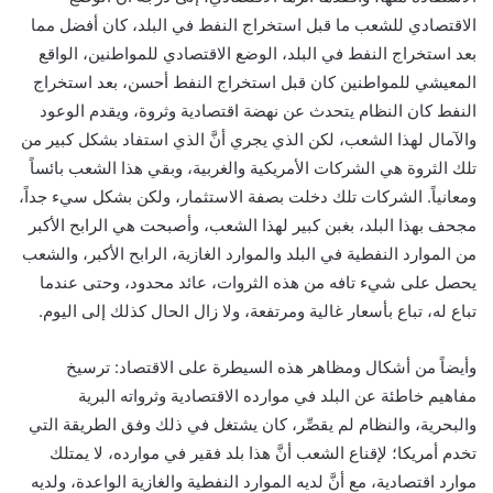
الاقتصادي للشعب ما قبل استخراج النفط في البلد، كان أفضل مما
بعد استخراج النفط في البلد، الوضع الاقتصادي للمواطنين، الواقع
المعيشي للمواطنين كان قبل استخراج النفط أحسن، بعد استخراج
النفط كان النظام يتحدث عن نهضة اقتصادية وثروة، ويقدم الوعود
والآمال لهذا الشعب، لكن الذي يجري أنَّ الذي استفاد بشكل كبير من
تلك الثروة هي الشركات الأمريكية والغربية، وبقي هذا الشعب بائساً
ومعانياً. الشركات تلك دخلت بصفة الاستثمار، ولكن بشكل سيء جداً،
مجحف بهذا البلد، بغبن كبير لهذا الشعب، وأصبحت هي الرابح الأكبر
من الموارد النفطية في البلد والموارد الغازية، الرابح الأكبر، والشعب
يحصل على شيء تافه من هذه الثروات، عائد محدود، وحتى عندما
تباع له، تباع بأسعار غالية ومرتفعة، ولا زال الحال كذلك إلى اليوم.
وأيضاً من أشكال ومظاهر هذه السيطرة على الاقتصاد: ترسيخ
مفاهيم خاطئة عن البلد في موارده الاقتصادية وثرواته البرية
والبحرية، والنظام لم يقصِّر، كان يشتغل في ذلك وفق الطريقة التي
تخدم أمريكا؛ لإقناع الشعب أنَّ هذا بلد فقير في موارده، لا يمتلك
موارد اقتصادية، مع أنَّ لديه الموارد النفطية والغازية الواعدة، ولديه