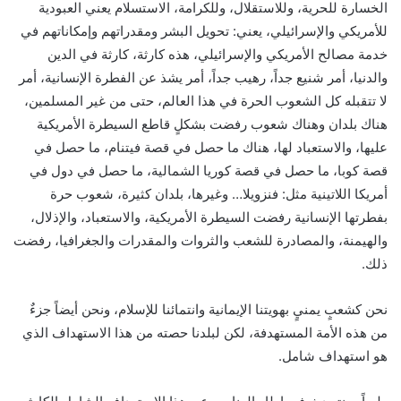
الخسارة للحرية، وللاستقلال، وللكرامة، الاستسلام يعني العبودية
للأمريكي والإسرائيلي، يعني: تحويل البشر ومقدراتهم وإمكاناتهم في
خدمة مصالح الأمريكي والإسرائيلي، هذه كارثة، كارثة في الدين
والدنيا، أمر شنيع جداً، رهيب جداً، أمر يشذ عن الفطرة الإنسانية، أمر
لا تتقبله كل الشعوب الحرة في هذا العالم، حتى من غير المسلمين،
هناك بلدان وهناك شعوب رفضت بشكلٍ قاطع السيطرة الأمريكية
عليها، والاستعباد لها، هناك ما حصل في قصة فيتنام، ما حصل في
قصة كوبا، ما حصل في قصة كوريا الشمالية، ما حصل في دول في
أمريكا اللاتينية مثل: فنزويلا… وغيرها، بلدان كثيرة، شعوب حرة
بفطرتها الإنسانية رفضت السيطرة الأمريكية، والاستعباد، والإذلال،
والهيمنة، والمصادرة للشعب والثروات والمقدرات والجغرافيا، رفضت
ذلك.
نحن كشعبٍ يمنيٍ بهويتنا الإيمانية وانتمائنا للإسلام، ونحن أيضاً جزءٌ
من هذه الأمة المستهدفة، لكن لبلدنا حصته من هذا الاستهداف الذي
هو استهداف شامل.