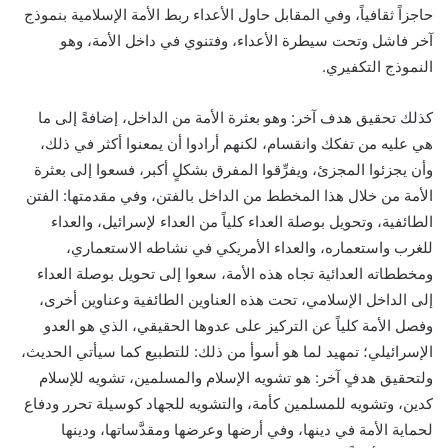
حاجزاً ثقافياً، وفي المقابل حاول الأعداء ربط الأمة الإسلامية بنموذج
آخر فاشل وتحت سيطرة الأعداء، وفتنوي في داخل الأمة، وهو
النموذج التكفيري.
كذلك تحقيق هدف آخر: وهو بعثرة الأمة من الداخل، إضافةً إلى ما
هي عليه من تفكك وانقسام، لكنهم أرادوا أن يمعنوا أكثر في ذلك،
وأن يجزئوا المجزئ، ويفرِّقوا المفرق بشكلٍ أكبر، فسعوا إلى بعثرة
الأمة من خلال هذا المخطط من الداخل بالفتن، وفي مقدمتها: الفتن
الطائفية، وتحويل بوصلة العداء كلياً من العداء لإسرائيل، والعداء
للغرب واستعماره، والعداء الأمريكي في نشاطه الاستعماري،
ومخططاته العدائية تجاه هذه الأمة، سعوا إلى تحويل بوصلة العداء
إلى الداخل الإسلامي، تحت هذه العناوين الطائفية وعناوين أخرى،
وفصل الأمة كلياً عن التركيز على عدوها الحقيقي، الذي هو العدو
الإسرائيلي؛ تمهيد لما هو أسوأ من ذلك: للتطبيع كما سيأتي الحديث،
ولتحقيق هدفٍ آخر: هو تشويه الإسلام والمسلمين، تشويه للإسلام
كدين، وتشويه للمسلمين كأمة، والتشويه للجهاد كوسيلة تحرر ودفاع
لحماية الأمة في دينها، وفي أرضها وعرضها ومقدَّساتها، ودينها