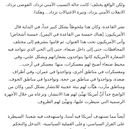
ولكن الواقع يختلف؛ كانت حالة التسيب الأمني تزداد، الفوضى تزداد،
الانفلات الأمني يزداد، وتيرة الاغتيالات تزداد… وهكذا.
نشر القاعدة، وكان هذا ملحوظاً بشكل كبير جداً، في البداية قال
الأمريكيون: [هناك خمسة من القاعدة في اليمن]، خمسة أشخاص!
وأتى الأمريكيون تحت هذا العنوان، ثم قاموا بنشرهم إلى مختلف
المحافظات، حتى إلى داخل صنعاء، حتى إلى الحي الذي تتواجد فيه
السفارة الأمريكية كانوا يتواجدون بشعاراتهم وبشكل علني، وفي
محيط صنعاء أصبح لهم معسكرات، منها: معسكر في أرحب…
ومعسكرات في مناطق أخرى، وتواجدوا في عمران، وفي أطراف
صعدة، وتواجدوا في مناطق من حجة، وتواجدوا في مناطق الجوف،
ومناطق مأرب، هيَّأت لهم بيئة عجيبة للانتشار بشكل كبير، وكان من
الواضح جداً أنَّ أمريكا تهيِّئ لهم هذا الانتشار، وترعاه من خلال الأجهزة
الرسمية التي سيطرت عليها، وتهيِّئ لهم الظروف.
أيضاً مما تستهدف أمريكا فيه أمتنا، واستهدفت فيه شعبنا: السيطرة
على القرار السياسي، وعلى العملية السياسية، :التدخل والتحكم