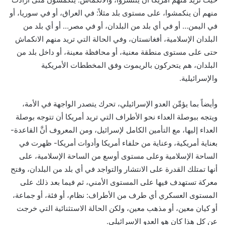
منهم أن ينكمشوا، على مستوى بلد مثلاً: في العراق، أو في سوريا، أو
في اليمن… أو في أي بلد من البلدان، أو في مصر… أو أي بلد من
البلدان الإسلامية، أفغانستان، وفي الحالة التي تريد منهم الانكماش
حتى على مستوى منطقة معنية، أو محافظة معينة، أو داخل بلد من
البلدان، هم يتحركون بالريموت وفق المخططات الأمريكية
والإسرائيلية.
وأيضاً بما يؤمِّن العدو الإسرائيلي، تحرك يتصدر الواجهة في الأمة،
ويتجه ببوصلة العداء نحو الأطراف التي تريد أمريكا أن تتوجه بوصلة
العداء إليها، مع التأمين الكامل لإسرائيل، ومن المعروف أنَّ القاعدة-
بعناية أمريكية، وعناية من حلفاء أمريكا وأدوات أمريكا- ظهرت في
الساحة الإسلامية وعلى مستوى أوسع من الساحة الإسلامية، على
أنها تمتلك القدرة على الانتشار والتواجد في أي بلد من البلدان، وفتح
معركة تستهدف فيها على المستوى الأمني، ثم فيما بعد ذلك على
المستوى العسكري أي طرف من الأطراف: نظام، أو فئة، أو جماعة،
أو كيان معين، أو مذهب معين، ولكن الحالة الاستثنائية التي خرجت
عن كل هذا كان هو العدو الإسرائيلي.