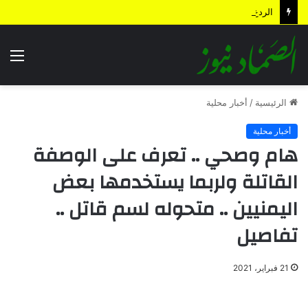
الردع الاستباقي .. كيف أعادت الضربة النوعية رسم معادلات المواجهة وأجهضت التحشيدات السعودية قبل انطلاقها؟
الق
الرئيسية
/
أخبار محلية
أخبار محلية
هام وصحي .. تعرف على الوصفة
القاتلة ولربما يستخدمها بعض
اليمنيين .. متحوله لسم قاتل ..
تفاصيل
21 فبراير، 2021