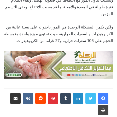
ويتسبب تناول الموز مع البطاطا في صعوبة الهضم، وبقاء الطعام
فترة طويلة في المعدة والأمعاء، ما قد يسبب الانتفاخ، وحتى التسمم
المزمن.
ولكن تكمن المشكلة الوحيدة في الموز باحتوائه على نسبة عالية من
الكربوهيدرات والسعرات الحرارية، حيث تحتوي موزة واحدة متوسطة
الحجم على 105 سعرات حرارية و27 غراما من الكربوهيدرات.
لينكدإن
‏Tumblr
بينتيريست
‏Reddit
‏VKontakte
مشاركة عبر البريد
طباعة