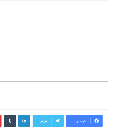
لينكدإن
‏Tumblr
فيسبوك
تويتر