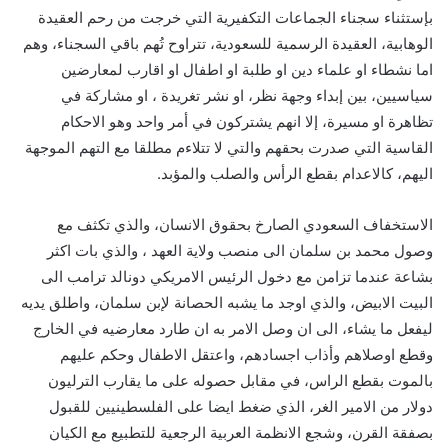
بإستثناء سجناء الجماعات التكفيرية التي خرجت من رحم العقيدة
الوهابية، العقيدة الرسمية للسعودية، تتراوح تُهم باقي السجناء، وهم
اما نشطاء او علماء دين او طلبة او اطفال او اقارب لمعارضين
سياسيين، بين إبداء وجهة نظر، او نشر تغريدة ، او مشاركة في
تظاهرة او مسيرة، إلا انهم يشتركون في أمر واحد وهو الاحكام
القاسية التي صدرت بحقهم والتي لا تتلاءم مطلقا مع التهم الموجهة
اليهم، كالاعدام بقطع الرأس والصلب والمؤبد.
الاستخفاف السعودي الصارخ بحقوق الانسان، والذي تكثف مع
وصول محمد بن سلمان الى منصب ولاية العهد ، والذي بات اكثر
بشاعة عندما تزامن مع دخول الرئيس الامريكي دونالد ترامب الى
البيت الابيض، والذي اوجد ما يشبه الحصانة لإبن سلمان، واطلق يديه
ليفعل ما يشاء، الى ان وصل الامر به ان طارد معارضيه في الخارج
وقطع اوصلاهم وأذاب اجسادهم، واعتقل الاطفال وحكم عليهم
بالموت بقطع الراس، في مقابل حصوله على ما يقارب الترليون
دولار من الامير الغر، الذي ضغط ايضا على الفلسطينيين للقبول
بصفقة القرن، وشجع الانظمة العربية الرجعية للتطبيع مع الكيان