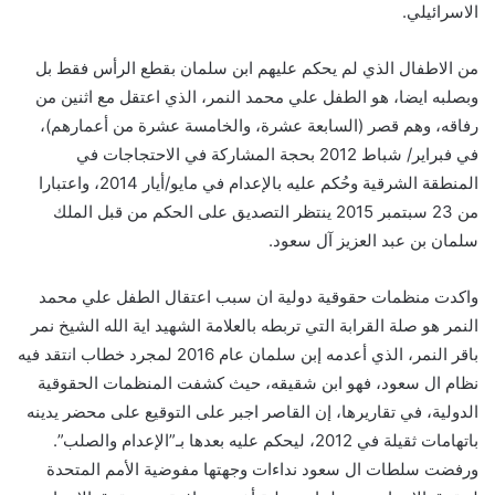
الاسرائيلي.
من الاطفال الذي لم يحكم عليهم ابن سلمان بقطع الرأس فقط بل
وبصلبه ايضا، هو الطفل علي محمد النمر، الذي اعتقل مع اثنين من
رفاقه، وهم قصر (السابعة عشرة، والخامسة عشرة من أعمارهم)،
في فبراير/ شباط 2012 بحجة المشاركة في الاحتجاجات في
المنطقة الشرقية وحُكم عليه بالإعدام في مايو/أيار 2014، واعتبارا
من 23 سبتمبر 2015 ينتظر التصديق على الحكم من قبل الملك
سلمان بن عبد العزيز آل سعود.
واكدت منظمات حقوقية دولية ان سبب اعتقال الطفل علي محمد
النمر هو صلة القرابة التي تربطه بالعلامة الشهيد اية الله الشيخ نمر
باقر النمر، الذي أعدمه إبن سلمان عام 2016 لمجرد خطاب انتقد فيه
نظام ال سعود، فهو ابن شقيقه، حيث كشفت المنظمات الحقوقية
الدولية، في تقاريرها، إن القاصر اجبر على التوقيع على محضر يدينه
باتهامات ثقيلة في 2012، ليحكم عليه بعدها بـ”الإعدام والصلب”.
ورفضت سلطات ال سعود نداءات وجهتها مفوضية الأمم المتحدة