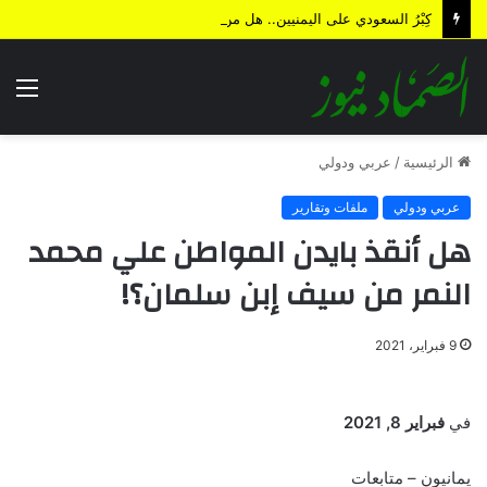
كِبْرُ السعودي على اليمنيين.. هل من نهاية؟!
الق
الرئيسية
/
عربي ودولي
عربي ودولي
ملفات وتقارير
هل أنقذ بايدن المواطن علي محمد
النمر من سيف إبن سلمان؟!
9 فبراير، 2021
في
فبراير 8, 2021
يمانيون – متابعات