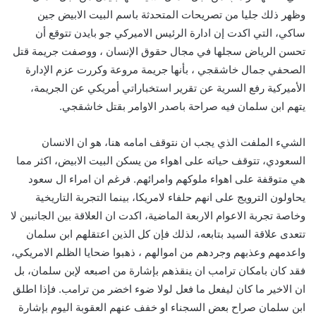
وظهر ذلك جليا من تصريحات المتحدثة باسم البيت الابيض جين
ساكي، التي اكدت إن ادارة الرئيس الاميركي جو بايدن تتوقع أن
تحسن الرياض سجلها في مجال حقوق الإنسان ، ووصفت جريمة قتل
الصحفي جمال خاشقجي ، بأنها جريمة مروعة وكررت عزم الإدارة
الأميركية رفع السرية عن تقرير استخباراتي أمريكي عن الجريمة،
يتهم ابن سلمان فيه صراحة باصدر الاوامر بقتل خاشقجي.
الشيء الملفت الذي يجب ان نتوقف امامه هنا، هو ان الانسان
السعودي، تتوقف حياته على اهواء من يسكن البيت الابيض، اكثر مما
هي متوقفة على اهواء ملوكهم وامرائهم. فرغم ان امراء ال سعود
يحاولون الترويج على انهم حلفاء لامريكا، بينما التجربة التاريخية
وخاصة تجربة الاعوام الاربعة الماضية، اكدت ان العلاقة بين الجانبين لا
تتعدى علاقة السيد بتابعه، لذلك فإن كل الذين اعتقلهم ابن سلمان
واعدمهم وعذبهم وجردهم من اموالهم ، ذهبوا ضحايا الظلم الامريكي،
فقد كان بامكان ترامب ان ينقذهم بإشارة من اصبعه لإبن سلمان، بل
ان الاخير ما كان ليفعل ما فعل لولا ضوء اخضر من ترامب. فإذا اطلق
ابن سلمان صراح بعض السجناء او خفف عنهم العقوبة اليوم بإشارة