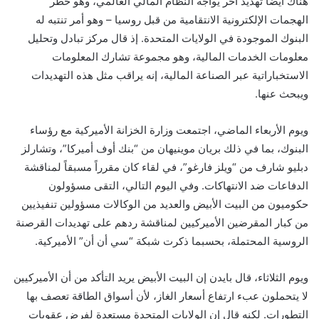
هناك أيضاً تهديد آخر يواجه النظام المالي العالمي، وهو خطر
الهجمات الإلكترونية الانتقامية من قبل روسيا – وهو أمر تنتبه له
البنوك الموجودة في الولايات المتحدة. إذ قال مركز تبادل وتحليل
معلومات الخدمات المالية، وهو مجموعة تشارك المعلومات
الاستخباراتية عبر الصناعة المالية، إنه يراقب مثل هذه التهديدات
ويبحث عنها.
ويوم الأربعاء الماضي، اجتمعت وزارة الخزانة الأميركية مع رؤساء
البنوك، بما في ذلك بريان موينيهان من “بنك أوف أميركا”، وتشارلز
دبليو شارف من “ويلز فارغو”، في لقاء كان مقرراً مسبقاً لمناقشة
الدفاعات ضد الانتهاكات. وفي اليوم التالي، التقى مسؤولون
حكوميون من البيت الأبيض والعديد من الوكالات مسؤولين تنفيذيين
من كبار المقرضين الأميركيين لمناقشة ردهم على تهديدات القرصنة
الروسية المحتملة، بحسبما ذكرت شبكة “سي أن أن” الأميركية.
ويوم الثلاثاء، قال بايدن إن البيت الأبيض يريد التأكد من أن الأميركيين
لا يتحملون عبء ارتفاع أسعار الغاز، لأن أسواق الطاقة تعصف بها
التطورات. لكنه قال إن الولايات المتحدة مستعدة لفرض عقوبات