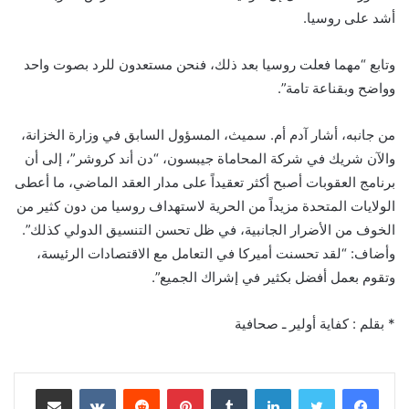
أشد على روسيا.
وتابع “مهما فعلت روسيا بعد ذلك، فنحن مستعدون للرد بصوت واحد
وواضح وبقناعة تامة”.
من جانبه، أشار آدم أم. سميث، المسؤول السابق في وزارة الخزانة،
والآن شريك في شركة المحاماة جيبسون، “دن أند كروشر”، إلى أن
برنامج العقوبات أصبح أكثر تعقيداً على مدار العقد الماضي، ما أعطى
الولايات المتحدة مزيداً من الحرية لاستهداف روسيا من دون كثير من
الخوف من الأضرار الجانبية، في ظل تحسن التنسيق الدولي كذلك”.
وأضاف: “لقد تحسنت أميركا في التعامل مع الاقتصادات الرئيسة،
وتقوم بعمل أفضل بكثير في إشراك الجميع”.
* بقلم : كفاية أولير ـ صحافية
لينكدإن
‏Tumblr
بينتيريست
‏Reddit
‏VKontakte
مشاركة عبر البريد