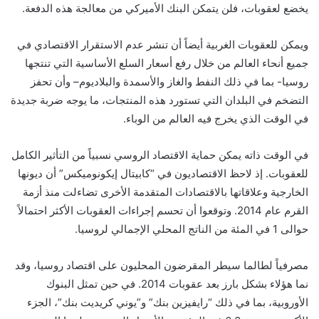
يخضع لعقوبات، فلن يتمكن البنك الأميركي من معالجة هذه الدفعة.
ويمكن للعقوبات الغربية أيضاً أن تنشر عدم الاستقرار الاقتصادي في
جميع أنحاء العالم من خلال رفع أسعار السلع الأساسية التي تنتجها
روسيا- بما في ذلك النفط والغاز والأسمدة والبلاديوم– وأن تحفز
التضخم في البلدان التي تستورد هذه المنتجات، ما يوجه ضربة جديدة
في الوقت الذي يخرج فيه العالم من الوباء.
في الوقت ذاته يمكن حماية الاقتصاد الروسي نسبياً من التأثير الكامل
للعقوبات. إذ لاحظ الاقتصاديون في “كابيتال إيكونوميكس” أن ديونها
الخارجية وعلاقاتها بالاقتصادات المتقدمة الأخرى تضاءلت منذ أزمة
القرم عام 2014. وتوقعوا أن تحسم إجراءات العقوبات الأكثر احتمالاً
حوالى 1 في المئة من الناتج المحلي الإجمالي لروسيا.
مصرفياً لطالما سيطر المقرضون المحليون على اقتصاد روسيا، وقد
نما هؤلاء بشكل بارز بعد عقوبات 2014. في حين تمثل البنوك
الأوروبية، بما في ذلك “رايفيزين بنك” و”يوني كريديت بنك”، الجزء