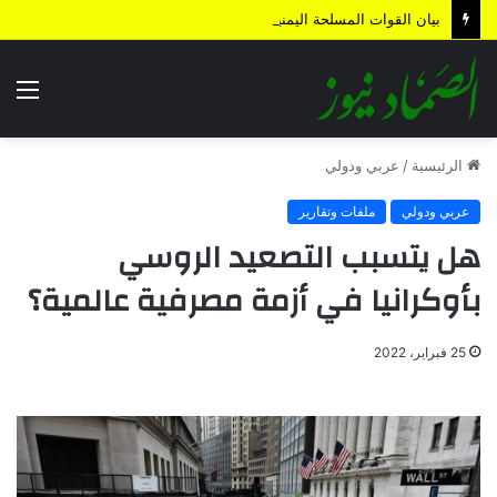
بيان القوات المسلحة اليمنية.. رسائل ردع واستباق للتصعيد وترسيخ لمعادلة “الحصار بالحصار”
الق
الرئيسية
/
عربي ودولي
عربي ودولي
ملفات وتقارير
هل يتسبب التصعيد الروسي
بأوكرانيا في أزمة مصرفية عالمية؟
25 فبراير، 2022