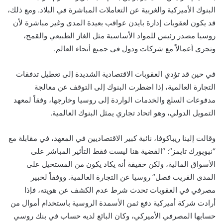
البنوك الأميركية والغربية عن التعاملات المباشرة في البلاد. ومع ذلك،
قد يكون لعقوبات إدارة بايدن عواقب بعيدة المدى وغير مباشرة لأن
روسيا مصدر رئيس للمواد الأساسية مثل الغاز الطبيعي والقمح،
وتجري أعمالاً مع شركات ودول في جميع أنحاء العالم.
في حين قد تؤدي العقوبات الاقتصادية الشديدة إلى تعطيل تدفقات
التجارة العالمية، إذا اضطرت البنوك إلى التوقف عن معالجة
مدفوعات السلع والخدمات الواردة إلى روسيا وخارجها، وفقاً لمعهد
التمويل الدولي، وهو اتحاد تجاري يمثل البنوك العالمية.
وقالت إلينا ريباكوفا، نائبة كبير الاقتصاديين في المعهد، في مقابلة مع
“نيويورك تايمز”: “القضية هنا ليست فقط التأثير المباشر على
الأسواق المالية، ولكن حقيقة أنه يكاد يكون من المستحيل على
المدى القريب فصل” روسيا عن التجارة العالمية. ووفقاً لخبير
مصرفي في العقوبات تحدث شرط عدم الكشف عن هويته، فإذا
أرادت شركة أميركية دفع ثمن الأسمدة الروسية باستخدام أموال من
حسابها المصرفي الأميركي، وكان البائع لديه حساب في بنك روسي