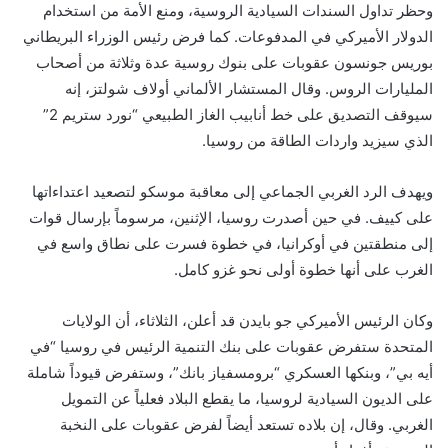
وحظر تداول السندات السيادية الروسية، ومنع الأمة من استخدام
الدولار الأميركي في المدفوعات. كما فرض رئيس الوزراء البريطاني
بوريس جونسون عقوبات على بنوك روسية عدة وثلاثة من أصحاب
المليارات الروس. وقال المستشار الألماني أولاف شولتز، إنه
سيوقف التصديق على خط أنابيب الغاز الطبيعي “نورد ستريم 2”
الذي سيزيد واردات الطاقة من روسيا.
ويهدف الرد الغربي الجماعي إلى معاقبة موسكو لتصعيد اعتداءاتها
على كييف. في حين أصدرت روسيا، الإثنين، مرسوماً بإرسال قوات
إلى منطقتين في أوكرانيا، في خطوة فسرت على نطاق واسع في
الغرب على أنها خطوة أولى نحو غزو كامل.
وكان الرئيس الأميركي جو بايدن قد أعلن، الثلاثاء، أن الولايات
المتحدة ستفرض عقوبات على بنك التنمية الرئيس في روسيا “في
أيه بي”، وبنكها العسكري “برومسفياز بانك”، وستفرض قيوداً شاملة
على الديون السيادية لروسيا، ما يقطع البلاد فعلياً عن التمويل
الغربي. وقال، إن بلاده تستعد أيضاً لفرض عقوبات على النخبة