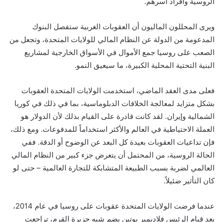
الروسية وأفراد أسرهم.
ويرى المحللون الماليون أن العقوبات الغربية ستفصل البنوك
المدعومة من الدولة عن النظام المالي للولايات المتحدة، وتجعل من
الصعب على روسيا جمع الأموال في الأسواق الخارجية لمشاريع
البنية التحتية المحلية الكبيرة، ما سيعيق النمو.
فعلى مدى العقد الماضي، استخدمت الولايات المتحدة العقوبات
بشكل متزايد لمعالجة الخلافات الدبلوماسية، بما في ذلك في كوريا
الشمالية وإيران. لقد كانت قادرة على القيام بذلك لأن الدولار هو
العملة الاحتياطية في العالم والأكثر استخداماً للمدفوعات. ومع ذلك،
فإن تداعيات العقوبات بعيدة كل البعد عن الوضوح أو الدقة. ففي
الحالة الروسية، من المحتمل أن يتعرض جزء كبير من النظام المالي
العالمي لضربة بسبب الطبيعة المتشابكة للتجارة العالمية – حتى لو
كان التأثير ضئيلاً.
عندما فرضت الولايات المتحدة عقوبات على روسيا في عام 2014،
بعد قيام الرئيس فلاديمير بوتين بضم شبه جزيرة القرم، تراجعت