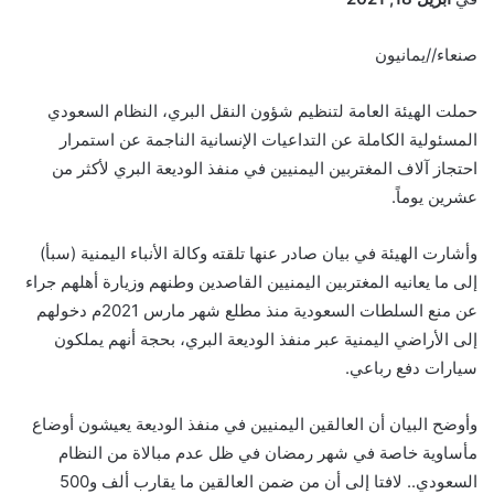
صنعاء//يمانيون
حملت الهيئة العامة لتنظيم شؤون النقل البري، النظام السعودي
المسئولية الكاملة عن التداعيات الإنسانية الناجمة عن استمرار
احتجاز آلاف المغتربين اليمنيين في منفذ الوديعة البري لأكثر من
عشرين يوماً.
وأشارت الهيئة في بيان صادر عنها تلقته وكالة الأنباء اليمنية (سبأ)
إلى ما يعانيه المغتربين اليمنيين القاصدين وطنهم وزيارة أهلهم جراء
عن منع السلطات السعودية منذ مطلع شهر مارس 2021م دخولهم
إلى الأراضي اليمنية عبر منفذ الوديعة البري، بحجة أنهم يملكون
سيارات دفع رباعي.
وأوضح البيان أن العالقين اليمنيين في منفذ الوديعة يعيشون أوضاع
مأساوية خاصة في شهر رمضان في ظل عدم مبالاة من النظام
السعودي.. لافتا إلى أن من ضمن العالقين ما يقارب ألف و500