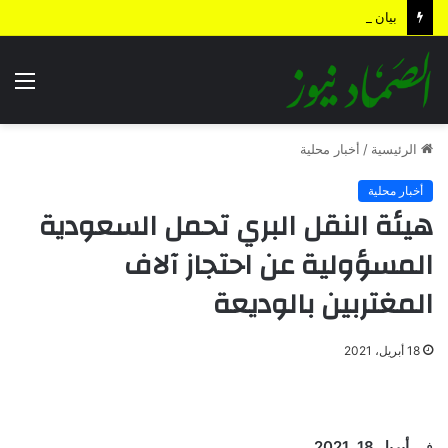
بيان القوات المسلحة اليمنية.. رسائل ردع واستباق للتصعيد وترسيخ لمعادلة “الحصار بالحصار”
الق
الرئيسية
/
أخبار محلية
أخبار محلية
هيئة النقل البري تحمل السعودية
المسؤولية عن احتجاز آلاف
المغتربين بالوديعة
18 أبريل، 2021
في
أبريل 18, 2021