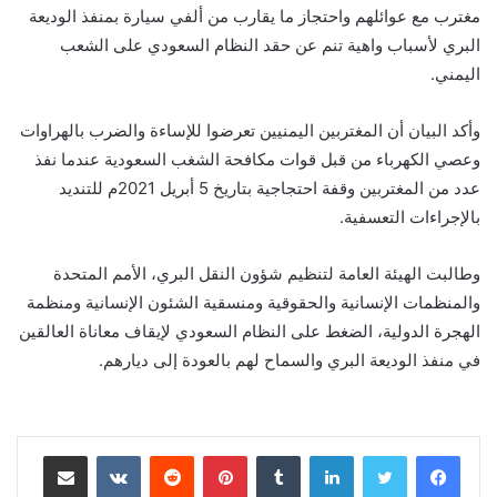
مغترب مع عوائلهم واحتجاز ما يقارب من ألفي سيارة بمنفذ الوديعة
البري لأسباب واهية تنم عن حقد النظام السعودي على الشعب
اليمني.
وأكد البيان أن المغتربين اليمنيين تعرضوا للإساءة والضرب بالهراوات
وعصي الكهرباء من قبل قوات مكافحة الشغب السعودية عندما نفذ
عدد من المغتربين وقفة احتجاجية بتاريخ 5 أبريل 2021م للتنديد
بالإجراءات التعسفية.
وطالبت الهيئة العامة لتنظيم شؤون النقل البري، الأمم المتحدة
والمنظمات الإنسانية والحقوقية ومنسقية الشئون الإنسانية ومنظمة
الهجرة الدولية، الضغط على النظام السعودي لإيقاف معاناة العالقين
في منفذ الوديعة البري والسماح لهم بالعودة إلى ديارهم.
لينكدإن
‏Tumblr
بينتيريست
‏Reddit
‏VKontakte
مشاركة عبر البريد