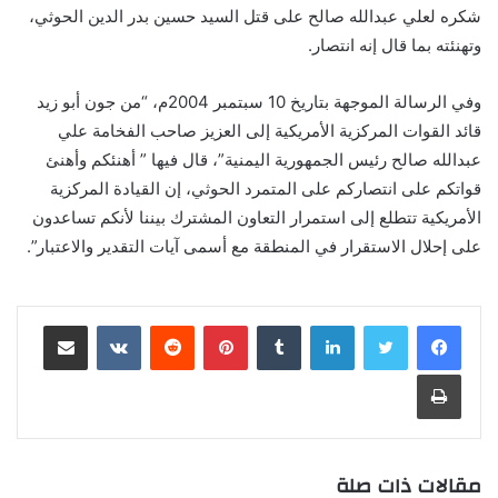
شكره لعلي عبدالله صالح على قتل السيد حسين بدر الدين الحوثي،
وتهنئته بما قال إنه انتصار.
وفي الرسالة الموجهة بتاريخ 10 سبتمبر 2004م، “من جون أبو زيد
قائد القوات المركزية الأمريكية إلى العزيز صاحب الفخامة علي
عبدالله صالح رئيس الجمهورية اليمنية”، قال فيها ” أهنئكم وأهنئ
قواتكم على انتصاركم على المتمرد الحوثي، إن القيادة المركزية
الأمريكية تتطلع إلى استمرار التعاون المشترك بيننا لأنكم تساعدون
على إحلال الاستقرار في المنطقة مع أسمى آيات التقدير والاعتبار”.
لينكدإن
‏Tumblr
بينتيريست
‏Reddit
‏VKontakte
مشاركة عبر البريد
طباعة
مقالات ذات صلة