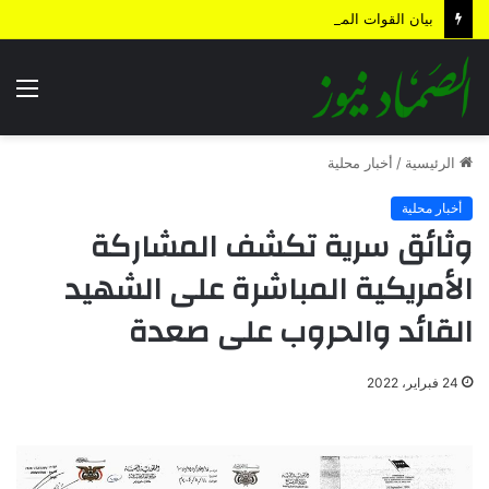
بيان القوات المسلحة اليمنية.. رسائل ردع واستباق للتصعيد وترسيخ لمعادلة “الحصار بالحصار”
الق
الرئيسية
/
أخبار محلية
أخبار محلية
وثائق سرية تكشف المشاركة
الأمريكية المباشرة على الشهيد
القائد والحروب على صعدة
24 فبراير، 2022