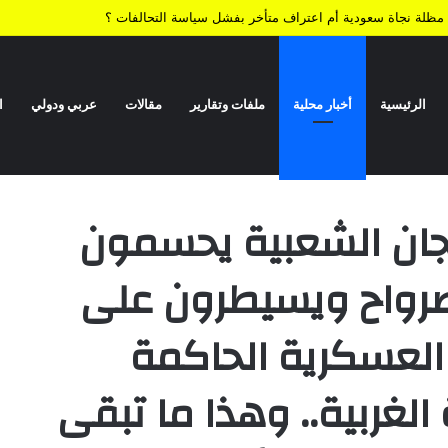
ية.. مظلة نجاة سعودية أم اعتراف متأخر بفشل سياسة التحالفات ؟
الرئيسية
أخبار محلية
ملفات وتقارير
مقالات
عربي ودولي
ا
مون المعركة نهائياً شرق صرواح ويسيطرون على عدد كبير من المواقع
ولهم إلى أول أحياء مدينة مأرب .. تفاصيل
للجان الشعبية يحسمون
 صرواح ويسيطرون على
العسكرية الحاكمة
الغربية.. وهذا ما تبقى