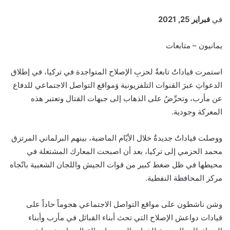
في
فبراير 25, 2021
يمانيون – متابعات
استمرت قياداتٌ تابعةٌ لحزبِ الإصلاح المتواجدة في تركيا، في إطلاق
الدعواتِ عبرَ القنوات التلفزيونية وَمواقع التواصل الاجتماعي للدفاع
عن مأرب، وتحرِّضُ على الذهاب إلى جبهات القتال وتعتبر هذه
المعركة وجودية.
ووصلت قياداتٌ جديدةٌ خلال الأيّام الماضية، بينهم البرلماني المرتزق
محمد الحزمي إلى تركيا، بعد أن اصبحت المعارك المشتعلة في
محيطها في ظل ضغط كبير من قوات الجيش واللجان الشعبية باتّجاه
مركز المحافظة النفطية.
وشن ناشطون على مواقع التواصل الاجتماعي هجوماً حاداً على
قيادات دواعش الإصلاح التي تحث أبناء القبائل في مأرب وأبناء