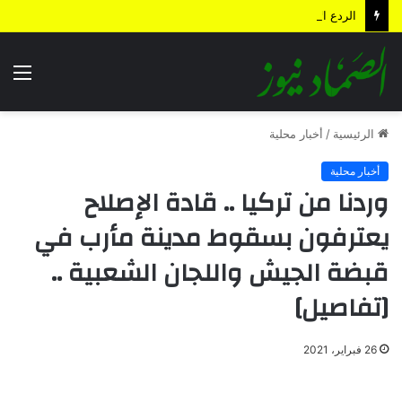
الردع الاستباقي .. كيف أعادت الضربة النوعية رسم معادلات المواجهة وأجهضت التحشيدات السعودية قبل انطلاقها؟
الق
الرئيسية
/
أخبار محلية
أخبار محلية
وردنا من تركيا .. قادة الإصلاح
يعترفون بسقوط مدينة مأرب في
قبضة الجيش واللجان الشعبية ..
[تفاصيل]
26 فبراير، 2021