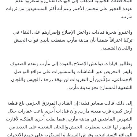
المحافظات الجنوبية للذهاب إلى جبهات القتال, واستغربوا عدم
عودة العجوز علي محسن الأحمر رغم أنه أكثر المستفيدين من ثروات
مأرب.
واعتبروا هجرة قيادات دواعش الإصلاح وَإصرارهم على البقاء في
تركيا اعترافاً ضمنياً بأن مدينة مأرب سقطت بأيدي قوات الجيش
واللجان الشعبية.
وطالبوا قيادات دواعش الإصلاح بالعودة إلى مأرب وتقدم الصفوف
وليس التحريض عبر الشاشات والمنشورات على مواقع التواصل
الاجتماعي، مؤكّـدين أن التغريدات لن توقف زحف الجيش واللجان
الشعبية المتسارع نحو مدينة مأرب.
إلى ذلك، قالت مصادر قبلية: إن القيادي المرتزق الحزمي باع قطعة
أرض كبيرة قرب مدينة مأرب, وأن قيادات أُخرى باعت عقارات خلال
الشهرين الماضيين في مدينة مأرب، فيما نقلت أُخرى الملكية لأقارب
وأصهار لها عقب سيطرت الجيش واللجان الشعبية على العديد من
المواقع الإستراتيجيه وفرض السيطرة العسكرية على جميع الاتجهات