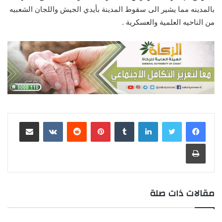
بالمدينه مما يشير الى سقوط المدينة بأيدي الجيش واللجان الشعبيه
من الناحيه العلمية والعسكرية .
لينكدإن
‏Tumblr
بينتيريست
‏Reddit
‏VKontakte
مشاركة عبر البريد
طباعة
مقالات ذات صلة