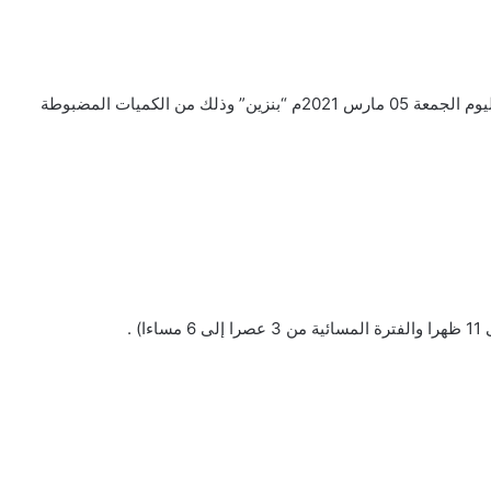
كشف بـ اسماء المحطات العاملة في محافظة تعز والجوف ليوم الجمعة 05 مارس 2021م “بنزين” وذلك من الكميات المضبوطة