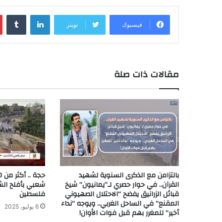
لينكدإن
‏Tumblr
فيسبوك
تويتر
مقالات ذات صلة
بالتزامن مع الذكرى السنوية لشهيد
القرآن.. في حوار حصري لـ”يمانيون” شيخ
شعبي بأفلح الش
قبائل الزرانيق يفضح “الاحتلال الصهيوني
فلسطين
المقنع” في الساحل الغربي.. ويوجه “نداء
6 يوليو، 2025
أخير” للمغرر بهم قبل فوات الأوان!