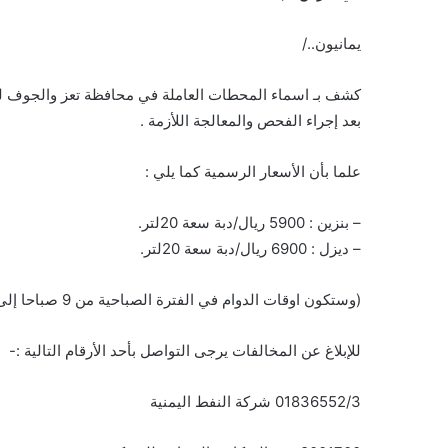
يمانيون../
بعد إجراء الفحص والمعالجة اللأزمة .
علما بأن الأسعار الرسمية كما يلي :
– بنزين : 5900 ريال/دبة سعة 20لتر.
– ديزل : 6900 ريال/دبة سعة 20لتر.
(وستكون اوقات الدوام في الفترة الصباحية من 9 صباحا إلى 11 ظهرا والفترة المسائية من 3 عصرا إلى 6 مساءا) .
للإبلاغ عن المخالفات يرجى التواصل بأحد الأرقام التالية :-
01836552/3 شركة النفط اليمنية