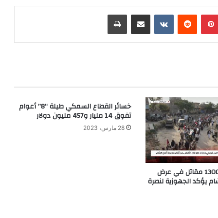
بينتيريست
‏Reddit
‏VKontakte
مشاركة عبر البريد
طباعة
خسائر القطاع السمكي طيلة “8” أعوام
تفوق 14 مليار و457 مليون دولار
28 مارس، 2023
حجة .. أكثر من 1300 مقاتل في عرض
ام يؤكد الجهوزية لنصرة