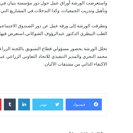
واستعرضت الورشة أوراق عمل حول دور مؤسسة بنيان في تهيئ
وتأهيل وتدريب الجمعيات، وكذا التدخلات في المشاريع التي
وتطرقت الورشة إلى ورقة عمل عن دور الصندوق الاجتماعي 
الطب البيطري الدكتور عبدالرؤوف الشوكاني،استعرض فيها واق
تخلل الورشة بحضور مسؤولي قطاع التسويق باللجنة الزراعية 
محمد النجري والمدير التنفيذي للاتحاد التعاوني الزراعي 
الاكتفاء الذاتي من مشتقات الآلبان.
لينكدإن
‏Tumblr
فيسبوك
تويتر