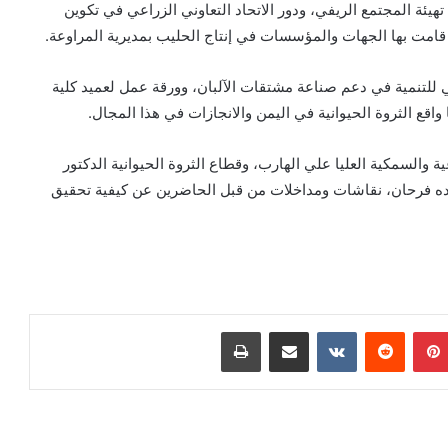
ة المجتمع الريفي، ودور الاتحاد التعاوني الزراعي في تكوين
 قامت بها الجهات والمؤسسات في إنتاج الحليب بمديرية المراوعة.
للتنمية في دعم صناعة مشتقات الآلبان، وورقة عمل لعميد كلية
ع الثروة الحيوانية في اليمن والانجازات في هذا المجال.
والسمكية العليا علي الهارب، وقطاع الثروة الحيوانية الدكتور
عبده فرحان، نقاشات ومداخلات من قبل الحاضرين عن كيفية تحقيق
بينتيريست
‏Reddit
‏VKontakte
مشاركة عبر البريد
طباعة