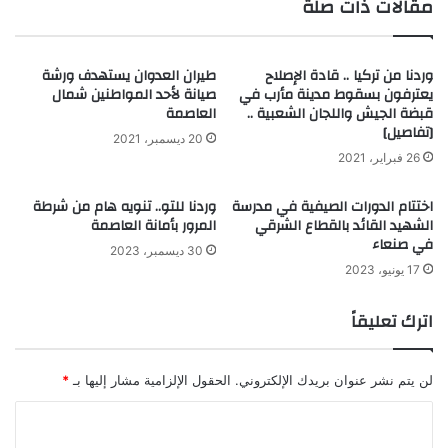
مقالات ذات صلة
وردنا من تركيا .. قادة الإصلاح
طيران العدوان يستهدف ورشة
يعترفون بسقوط مدينة مأرب في
صيانة لأحد المواطنين شمال
قبضة الجيش واللجان الشعبية ..
العاصمة
[تفاصيل]
20 ديسمبر، 2021
26 فبراير، 2021
اختتام الدورات الصيفية في مدرسة
وردنا للتو.. تنويه هام من شرطة
الشهيد القائد بالقطاع الشرقي
المرور بأمانة العاصمة
في صنعاء
30 ديسمبر، 2023
17 يونيو، 2023
اترك تعليقاً
لن يتم نشر عنوان بريدك الإلكتروني.
الحقول الإلزامية مشار إليها بـ
*
ا
ل