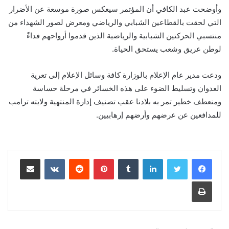
وأوضحت عبد الكافي أن المؤتمر سيعكس صورة موسعة عن الأضرار
التي لحقت بالقطاعين الشبابي والرياضي ومعرض لصور الشهداء من
منتسبي الحركتين الشبابية والرياضية الذين قدموا أرواحهم فداءً
لوطن عريق وشعب يستحق الحياة.
ودعت مدير عام الإعلام بالوزارة كافة وسائل الإعلام إلى تعرية
العدوان وتسليط الضوء على هذه الخسائر في مرحلة حساسة
ومنعطف خطير تمر به بلادنا عقب تصنيف إدارة المنتهية ولايته ترامب
للمدافعين عن عرضهم وأرضهم إرهابيين.
لينكدإن
‏Tumblr
بينتيريست
‏Reddit
‏VKontakte
مشاركة عبر البريد
طباعة