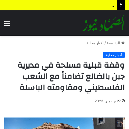
بيان القوات المسلحة اليمنية.. رسائل ردع واستباق للتصعيد وترسيخ لمعادلة “الحصار بالحصار”
الق
الرئيسية
/
أخبار محلية
أخبار محلية
وقفة قبلية مسلحة في مديرية
جبن بالضالع تضامناً مع الشعب
الفلسطيني ومقاومته الباسلة
27 ديسمبر، 2023