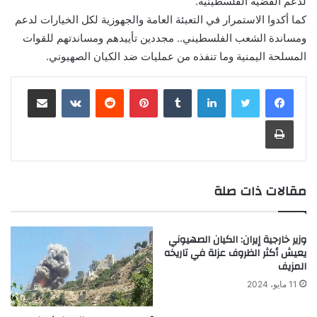
لدعم القضية الفلسطينية.
كما أكدوا الاستمرار في التعبئة العامة والجهوزية لكل الخيارات لدعم
ومساندة الشعب الفلسطيني.. مجددين تأييدهم ومساندتهم للقوات
المسلحة اليمنية وما تنفذه من عمليات ضد الكيان الصهيوني.
لينكدإن
‏Tumblr
بينتيريست
‏Reddit
‏VKontakte
مشاركة عبر البريد
طباعة
مقالات ذات صلة
وزير خارجية إيران: الكيان الصهيوني
يعيش أكثر الظروف عزلة في تاريخه
المزيف
11 مايو، 2024