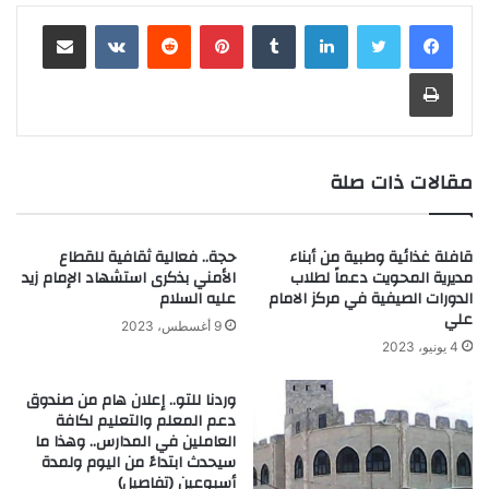
لينكدإن
‏Tumblr
بينتيريست
‏Reddit
‏VKontakte
مشاركة عبر البريد
طباعة
مقالات ذات صلة
قافلة غذائية وطبية من أبناء
حجة.. فعالية ثقافية للقطاع
مديرية المحويت دعماً لطلاب
الأمني بذكرى استشهاد الإمام زيد
الدورات الصيفية في مركز الامام
عليه السلام
علي
9 أغسطس، 2023
4 يونيو، 2023
وردنا للتو.. إعلان هام من صندوق
دعم المعلم والتعليم لكافة
العاملين في المدارس.. وهذا ما
سيحدث ابتداءً من اليوم ولمدة
أسبوعين (تفاصيل)