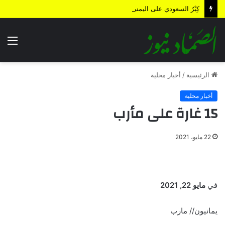
كِبْرُ السعودي على اليمنيين.. هل من نهاية؟!
الق
الرئيسية
/
أخبار محلية
أخبار محلية
15 غارة على مأرب
22 مايو، 2021
في
مايو 22, 2021
يمانيون// مارب