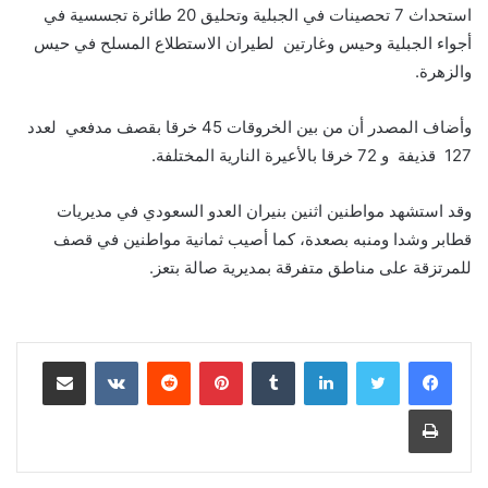
استحداث 7 تحصينات في الجبلية وتحليق 20 طائرة تجسسية في
أجواء الجبلية وحيس وغارتين لطيران الاستطلاع المسلح في حيس
والزهرة.
وأضاف المصدر أن من بين الخروقات 45 خرقا بقصف مدفعي لعدد
127 قذيفة و 72 خرقا بالأعيرة النارية المختلفة.
وقد استشهد مواطنين اثنين بنيران العدو السعودي في مديريات
قطابر وشدا ومنبه بصعدة، كما أصيب ثمانية مواطنين في قصف
للمرتزقة على مناطق متفرقة بمديرية صالة بتعز.
لينكدإن
‏Tumblr
بينتيريست
‏Reddit
‏VKontakte
مشاركة عبر البريد
طباعة